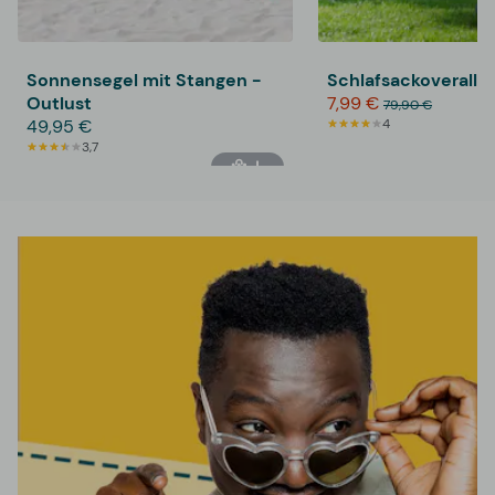
Sonnensegel mit Stangen -
Schlafsackoverall -
Outlust
7,99 €
79,90 €
49,95 €
4
3,7