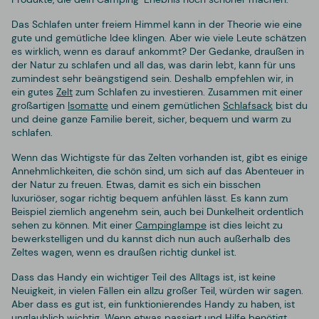
Das Schlafen unter freiem Himmel kann in der Theorie wie eine
gute und gemütliche Idee klingen. Aber wie viele Leute schätzen
es wirklich, wenn es darauf ankommt? Der Gedanke, draußen in
der Natur zu schlafen und all das, was darin lebt, kann für uns
zumindest sehr beängstigend sein. Deshalb empfehlen wir, in
ein gutes
Zelt
zum Schlafen zu investieren. Zusammen mit einer
großartigen
Isomatte
und einem gemütlichen
Schlafsack
bist du
und deine ganze Familie bereit, sicher, bequem und warm zu
schlafen.
Wenn das Wichtigste für das Zelten vorhanden ist, gibt es einige
Annehmlichkeiten, die schön sind, um sich auf das Abenteuer in
der Natur zu freuen. Etwas, damit es sich ein bisschen
luxuriöser, sogar richtig bequem anfühlen lässt. Es kann zum
Beispiel ziemlich angenehm sein, auch bei Dunkelheit ordentlich
sehen zu können. Mit einer
Campinglampe
ist dies leicht zu
bewerkstelligen und du kannst dich nun auch außerhalb des
Zeltes wagen, wenn es draußen richtig dunkel ist.
Dass das Handy ein wichtiger Teil des Alltags ist, ist keine
Neuigkeit, in vielen Fällen ein allzu großer Teil, würden wir sagen.
Aber dass es gut ist, ein funktionierendes Handy zu haben, ist
unglaublich wichtig. Wenn etwas passiert und Hilfe benötigt