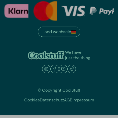
Land wechseln
We have
just the thing.
© Copyright CoolStuff
Cookies
Datenschutz
AGB
Impressum