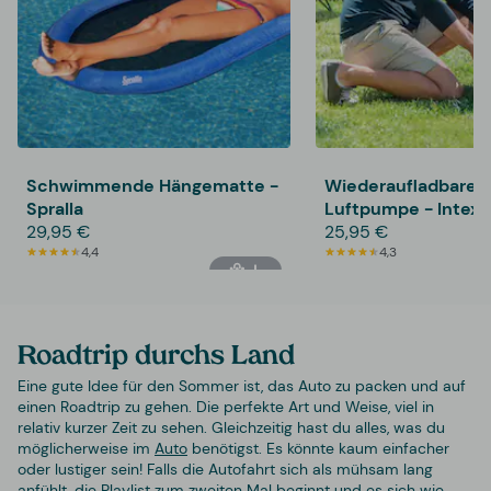
Schwimmende Hängematte -
Wiederaufladbare E
Spralla
Luftpumpe - Intex
29,95 €
25,95 €
4,4
4,3
Roadtrip durchs Land
Eine gute Idee für den Sommer ist, das Auto zu packen und auf
einen Roadtrip zu gehen. Die perfekte Art und Weise, viel in
relativ kurzer Zeit zu sehen. Gleichzeitig hast du alles, was du
möglicherweise im
Auto
benötigst. Es könnte kaum einfacher
oder lustiger sein! Falls die Autofahrt sich als mühsam lang
anfühlt, die Playlist zum zweiten Mal beginnt und es sich wie