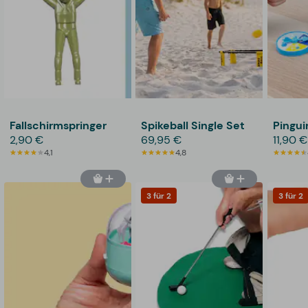
Fallschirmspringer
Spikeball Single Set
Pingui
2,90 €
69,95 €
11,90 €
4,1
4,8
3 für 2
3 für 2