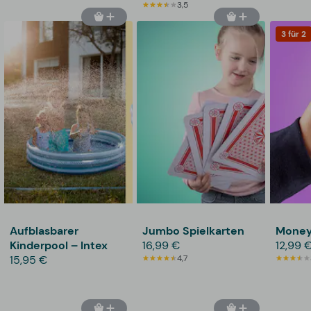
3,5
3 für 2
Aufblasbarer
Jumbo Spielkarten
Money
Kinderpool – Intex
16,99 €
12,99 
15,95 €
4,7