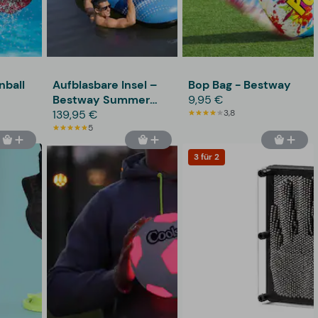
ball
Aufblasbare Insel –
Bop Bag - Bestway
Bestway Summer
9,95 €
Oasis
139,95 €
3,8
5
3 für 2