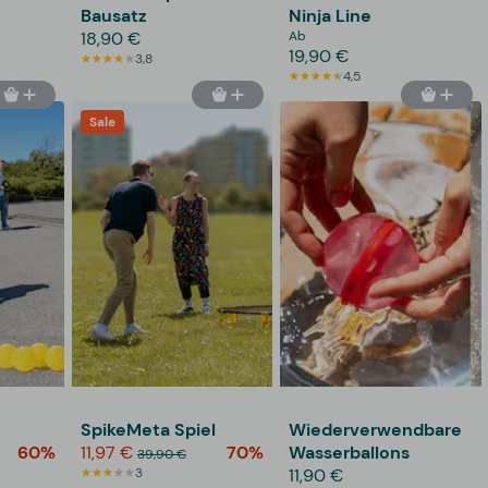
Bausatz
Ninja Line
18,90 €
Ab
19,90 €
3,8
4,5
Sale
SpikeMeta Spiel
Wiederverwendbare
60%
11,97 €
70%
Wasserballons
39,90 €
3
11,90 €