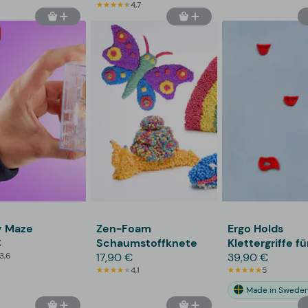
4,7
 Maze
Zen-Foam
Ergo Holds
€
Schaumstoffknete
Klettergriffe fü
3,6
17,90 €
Kinder
39,90 €
4,1
5
Made in Swede