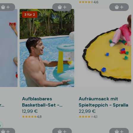
4,6
3 für 2
Aufblasbares
Aufräumsack mit
r
Basketball-Set -
Spielteppich - Spralla
Intex
12,99 €
22,99 €
4,8
4,1
n