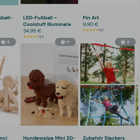
ball-
LED-Fußball –
Pin Art
Coolstuff Illuminate
9,90 €
34,95 €
4,3
4,3
nci
Hundewelpe Mini 3D-
Zubehör Slackers