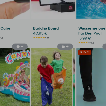
t Cube
Buddha Board
Wassermelonen
40,95 €
Für Den Pool
4,1
4,9
13,99 €
4,2
3 für 2