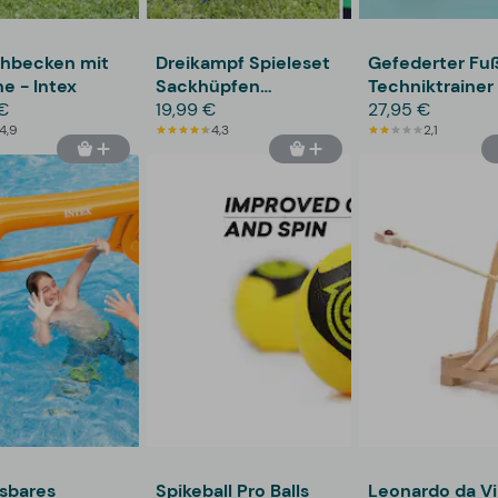
chbecken mit
Dreikampf Spieleset
Gefederter Fuß
e - Intex
Sackhüpfen
Techniktrainer
€
Dosenwerfen Eierlauf
19,99 €
27,95 €
4,9
4,3
2,1
sbares
Spikeball Pro Balls
Leonardo da Vi