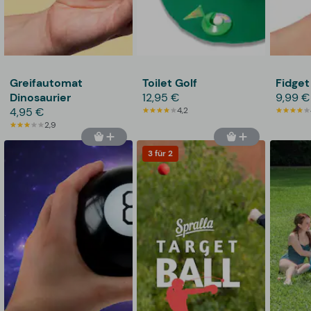
Greifautomat
Toilet Golf
Fidge
Dinosaurier
12,95 €
9,99 €
4,95 €
4,2
2,9
3 für 2