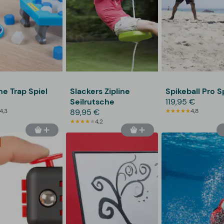
ne Trap Spiel
Slackers Zipline
Spikeball Pro S
Seilrutsche
119,95 €
4,3
89,95 €
4,8
4,2