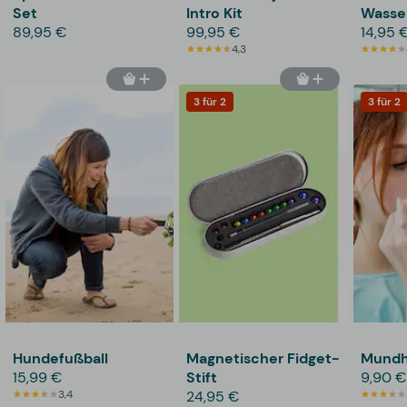
Set
Intro Kit
Wasser
89,95 €
99,95 €
Intex
14,95 
4,3
3 für 2
3 für 2
Hundefußball
Magnetischer Fidget-
Mundh
15,99 €
Stift
9,90 €
3,4
24,95 €