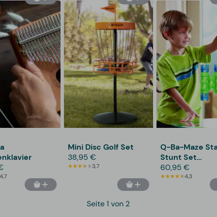
a
Mini Disc Golf Set
Q-Ba-Maze Sta
nklavier
38,95 €
Stunt Set
€
3,7
Murmelbahn
60,95 €
4,7
4,3
Seite 1 von 2