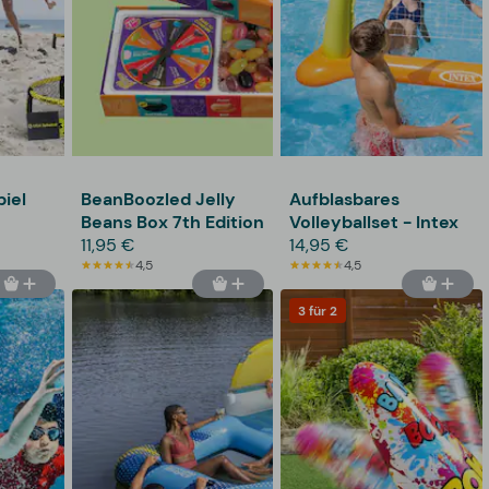
piel
BeanBoozled Jelly
Aufblasbares
Beans Box 7th Edition
Volleyballset - Intex
11,95 €
14,95 €
4,5
4,5
3 für 2