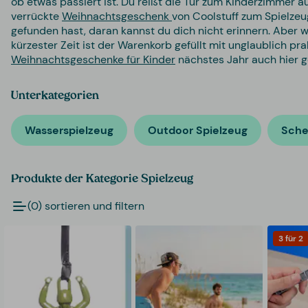
ob etwas passiert ist. Du reißt die Tür zum Kinderzimmer au
verrückte
Weihnachtsgeschenk
von Coolstuff zum Spielze
gefunden hast, daran kannst du dich nicht erinnern. Aber 
kürzester Zeit ist der Warenkorb gefüllt mit unglaublich pra
Weihnachtsgeschenke für Kinder
nächstes Jahr auch hier g
Unterkategorien
Wasserspielzeug
Outdoor Spielzeug
Sche
Produkte der Kategorie Spielzeug
(0) sortieren und filtern
3 für 2