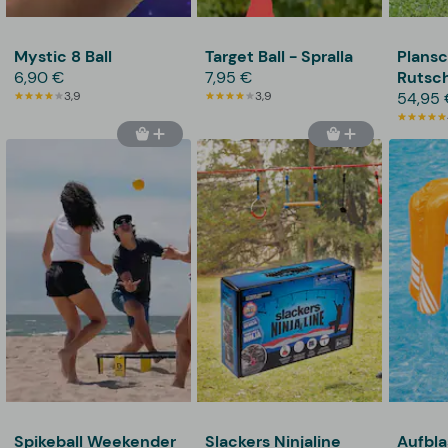
Mystic 8 Ball
Target Ball - Spralla
Plans
6,90 €
7,95 €
Rutsch
3,9
3,9
54,95 
Spikeball Weekender
Slackers Ninjaline
Aufbla