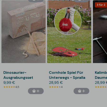
3 für 2
Dinosaurier-
Cornhole Spiel Für
Kalimb
Ausgrabungsset
Unterwegs - Spralla
Daume
9,99 €
28,95 €
28,99 
4,5
4