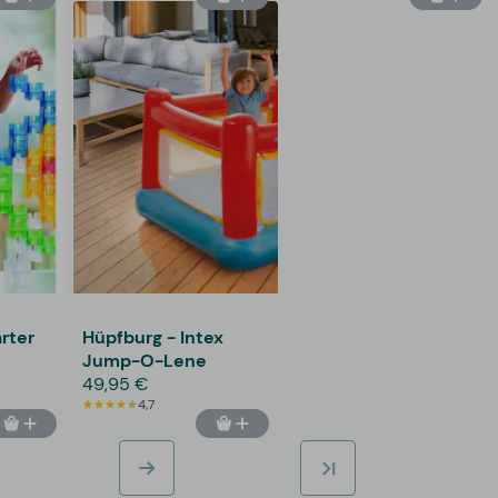
rter
Hüpfburg - Intex
Jump-O-Lene
49,95 €
4,7