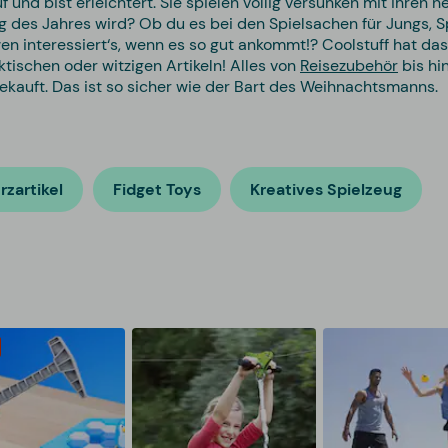
f und bist erleichtert. Sie spielen völlig versunken mit ihren
ug des Jahres wird? Ob du es bei den Spielsachen für Jungs,
wen interessiert‘s, wenn es so gut ankommt!? Coolstuff hat d
ktischen oder witzigen Artikeln! Alles von
Reisezubehör
bis hi
ekauft. Das ist so sicher wie der Bart des Weihnachtsmanns.
rzartikel
Fidget Toys
Kreatives Spielzeug