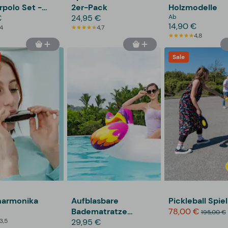
polo Set -
2er-Pack
Holzmodelle
€
24,95 €
Ab
14,90 €
4
4,7
4,8
Sale
armonika
Aufblasbare
Pickleball Spiel
Badematratze
78,00 €
195,00 €
3,5
Einhorn - Bestway
29,95 €