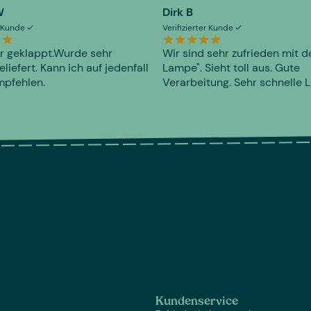
W
Dirk B
er Kunde
Verifizierter Kunde
r geklappt.Wurde sehr
Wir sind sehr zufrieden mit d
eliefert. Kann ich auf jedenfall
Lampe". Sieht toll aus. Gute
mpfehlen.
Verarbeitung. Sehr schnelle L
Kundenservice