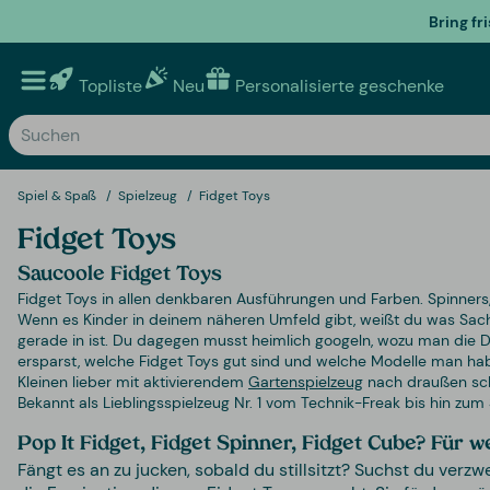
Bring fr
Topliste
Neu
Personalisierte geschenke
Spiel & Spaß
Spielzeug
Fidget Toys
Fidget Toys
Saucoole Fidget Toys
Fidget Toys in allen denkbaren Ausführungen und Farben. Spinners, 
Wenn es Kinder in deinem näheren Umfeld gibt, weißt du was Sache
gerade in ist. Du dagegen musst heimlich googeln, wozu man die Di
ersparst, welche Fidget Toys gut sind und welche Modelle man ha
Kleinen lieber mit aktivierendem
Gartenspielzeug
nach draußen sche
Bekannt als Lieblingsspielzeug Nr. 1 vom Technik-Freak bis hin zum
Pop It Fidget, Fidget Spinner, Fidget Cube? Für 
Fängt es an zu jucken, sobald du stillsitzt? Suchst du ve