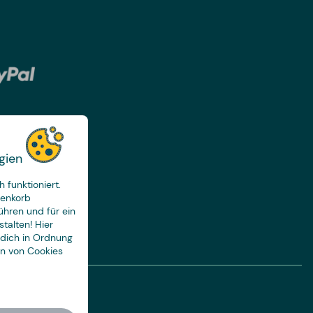
gien
 funktioniert.
renkorb
ühren und für ein
talten! Hier
 dich in Ordnung
en von Cookies