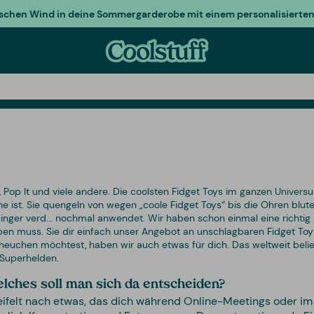
ischen Wind in deine Sommergarderobe mit einem personalisierten 
Pop It und viele andere. Die coolsten Fidget Toys im ganzen Universum
 ist. Sie quengeln von wegen „coole Fidget Toys“ bis die Ohren blut
nger verd... nochmal anwendet. Wir haben schon einmal eine richtig 
ben muss. Sie dir einfach unser Angebot an unschlagbaren Fidget T
uchen möchtest, haben wir auch etwas für dich. Das weltweit belieb
 Superhelden.
welches soll man sich da entscheiden?
rzweifelt nach etwas, das dich während Online-Meetings oder