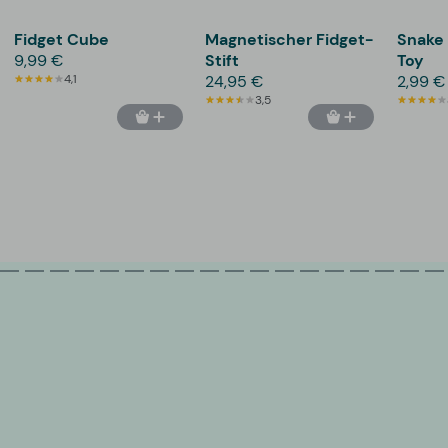
Fidget Cube
Magnetischer Fidget-
Snake 
9,99 €
Stift
Toy
4,1
24,95 €
2,99 €
3,5