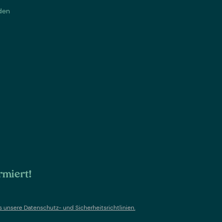
den
rmiert!
s un
sere Datenschutz- und Sicherheitsrichtlinien.