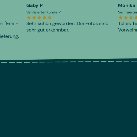
Gaby P
Monika
Verifizierter Kunde
Verifiziert
er "Emil-
Sehr schön geworden. Die Fotos sind
Tolles T
sehr gut erkennbar.
Vorweihn
ieferung.