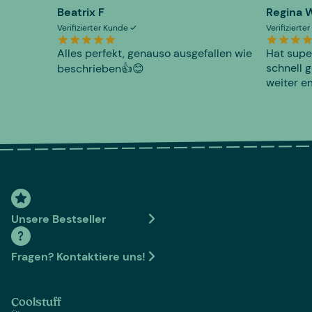
Beatrix F
Regina 
Verifizierter Kunde
Verifiziert
Alles perfekt, genauso ausgefallen wie
Hat supe
schnell g
beschrieben👍😊
weiter e
Unsere Bestseller
Fragen? Kontaktiere uns!
Coolstuff