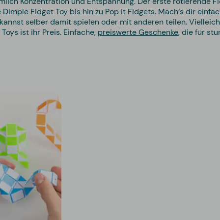
nämlich Konzentration und Entspannung. Der erste rotierende Fi
le Fidget Toy bis hin zu Pop it Fidgets. Mach‘s dir einfach 
annst selber damit spielen oder mit anderen teilen. Vielleic
 Toys ist ihr Preis. Einfache,
preiswerte Geschenke
, die für s