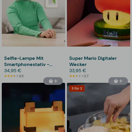
Selfie-Lampe Mit
Super Mario Digitaler
Smartphonestativ -
Wecker
Vooni
34,95 €
33,95 €
3,5
2,7
3 für 2