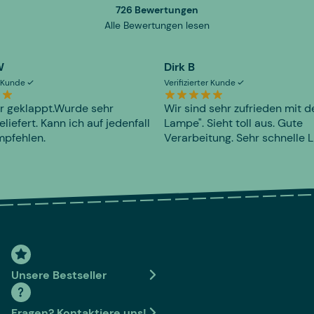
726 Bewertungen
Alle Bewertungen lesen
W
Dirk B
er Kunde
Verifizierter Kunde
r geklappt.Wurde sehr
Wir sind sehr zufrieden mit d
eliefert. Kann ich auf jedenfall
Lampe". Sieht toll aus. Gute
mpfehlen.
Verarbeitung. Sehr schnelle L
Unsere Bestseller
Fragen? Kontaktiere uns!