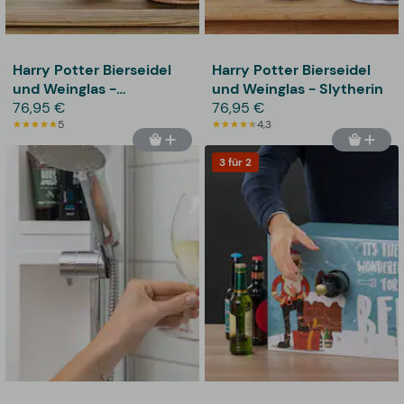
Harry Potter Bierseidel
Harry Potter Bierseidel
und Weinglas -
und Weinglas - Slytherin
Gryffindor
76,95 €
76,95 €
5
4,3
3 für 2