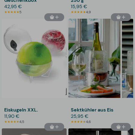
Geschenkbox
250 g
42,95 €
15,95 €
5
4,9
Eiskugeln XXL.
Sektkühler aus Eis
11,90 €
25,95 €
4,5
4,6