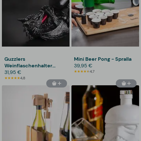
Guzzlers
Mini Beer Pong - Spralla
Weinflaschenhalter
39,95 €
Drache
31,95 €
4,7
4,8