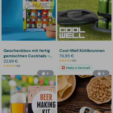
Geschenkbox mit fertig
Cool-Well Kühlbrunnen
gemischten Cocktails -
76,95 €
Thoughtfully
22,99 €
4,6
4,6
Made in Denmark