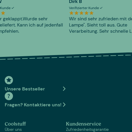
W
Dirk B
er Kunde
Verifizierter Kunde
r geklappt.Wurde sehr
Wir sind sehr zufrieden mit d
eliefert. Kann ich auf jedenfall
Lampe". Sieht toll aus. Gute
mpfehlen.
Verarbeitung. Sehr schnelle L
Unsere Bestseller
Fragen? Kontaktiere uns!
Coolstuff
Kundenservice
Über uns
Zufriedenheitsgarantie