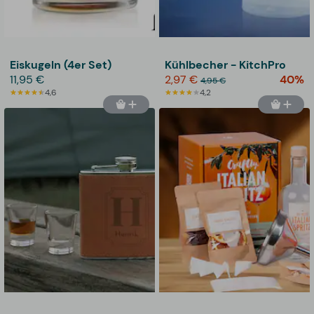
Eiskugeln (4er Set)
Kühlbecher - KitchPro
11,95 €
2,97 €
40%
4,95 €
4,6
4,2