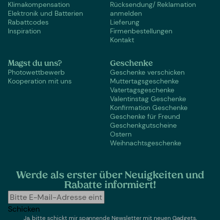
Klimakompensation
Rücksendung/ Reklamation
Elektronik und Batterien
anmelden
Rabattcodes
Lieferung
Inspiration
Firmenbestellungen
Kontakt
Magst du uns?
Geschenke
Photowettbewerb
Geschenke verschicken
Kooperation mit uns
Muttertagsgeschenke
Vatertagsgeschenke
Valentinstag Geschenke
Konfirmation Geschenke
Geschenke für Freund
Geschenkgutscheine
Ostern
Weihnachtsgeschenke
Werde als erster über Neuigkeiten und
Rabatte informiert!
Schicken
Ja, bitte schickt mir spannende Newsletter mit neuen Gadgets,