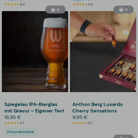
4,4
4,4
Spiegelau IPA-Bierglas
Anthon Berg Luxardo
mit Gravur – Eigener Text
Cherry Sensations
16,95 €
9,95 €
4,7
4,7
Personalisierbar