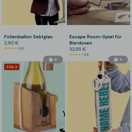
Folienballon Sektglas
Escape Room-Spiel für
2,90 €
Bierdosen
3,8
32,95 €
3,6
3 für 2