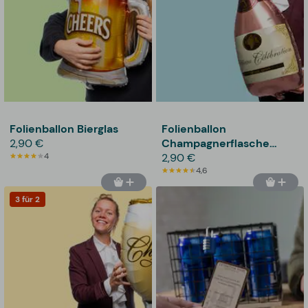
Folienballon Bierglas
Folienballon
2,90 €
Champagnerflasche
4
Rosé
2,90 €
4,6
3 für 2