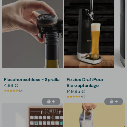
Flaschenschloss - Spralla
Fizzics DraftPour
4,99 €
Bierzapfanlage
4,4
149,95 €
4,4