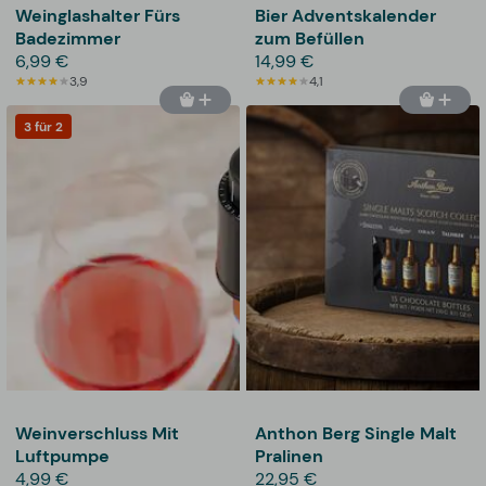
Weinglashalter Fürs
Bier Adventskalender
Badezimmer
zum Befüllen
6,99 €
14,99 €
3,9
4,1
3 für 2
Weinverschluss Mit
Anthon Berg Single Malt
Luftpumpe
Pralinen
4,99 €
22,95 €