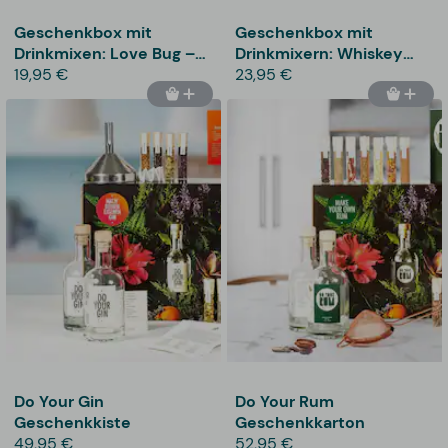
Geschenkbox mit
Geschenkbox mit
Drinkmixen: Love Bug –
Drinkmixern: Whiskey
Thoughtfully
19,95 €
Cocktail Mixers –
23,95 €
Thoughtfully
Do Your Gin
Do Your Rum
Geschenkkiste
Geschenkkarton
49,95 €
52,95 €