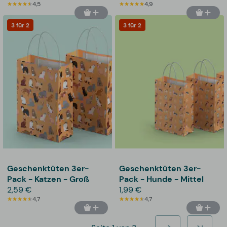
4,5
4,9
3 für 2
3 für 2
Geschenktüten 3er-
Geschenktüten 3er-
Pack - Katzen - Groß
Pack - Hunde - Mittel
2,59 €
1,99 €
4,7
4,7