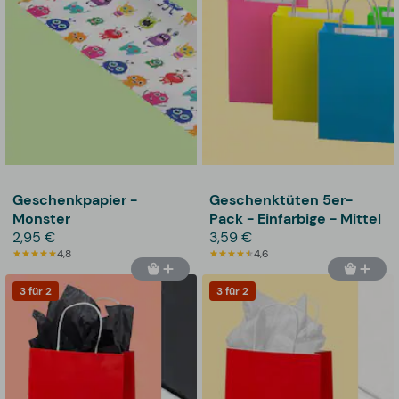
Geschenkpapier -
Geschenktüten 5er-
Monster
Pack - Einfarbige - Mittel
2,95 €
3,59 €
4,8
4,6
3 für 2
3 für 2