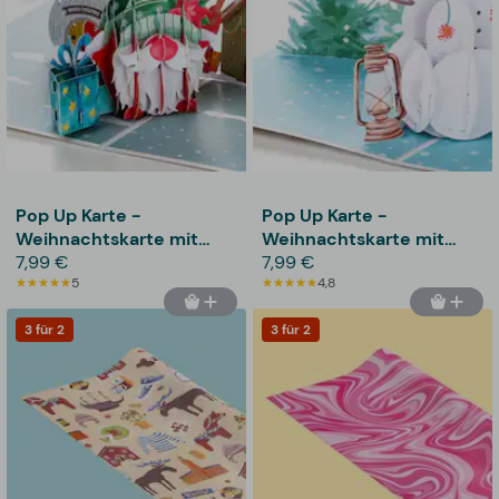
Pop Up Karte -
Pop Up Karte -
Weihnachtskarte mit
Weihnachtskarte mit
Weihnachtsmann
7,99 €
Schneemann
7,99 €
5
4,8
3 für 2
3 für 2