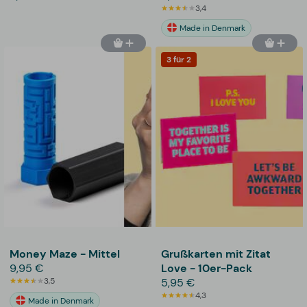
3,4
Made in Denmark
3 für 2
Money Maze - Mittel
Grußkarten mit Zitat
9,95 €
Love - 10er-Pack
3,5
5,95 €
4,3
Made in Denmark