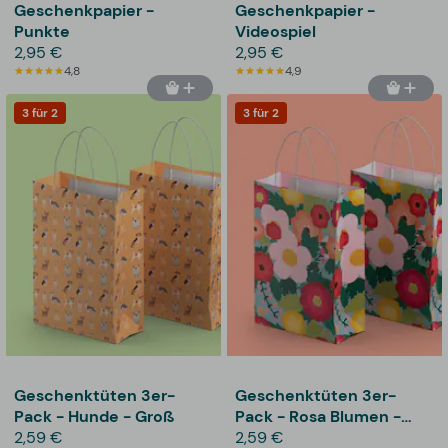
Geschenkpapier -
Geschenkpapier -
Punkte
Videospiel
2,95 €
2,95 €
4,8
4,9
3 für 2
3 für 2
Geschenktüten 3er-
Geschenktüten 3er-
Pack - Hunde - Groß
Pack - Rosa Blumen -
2,59 €
Groß
2,59 €