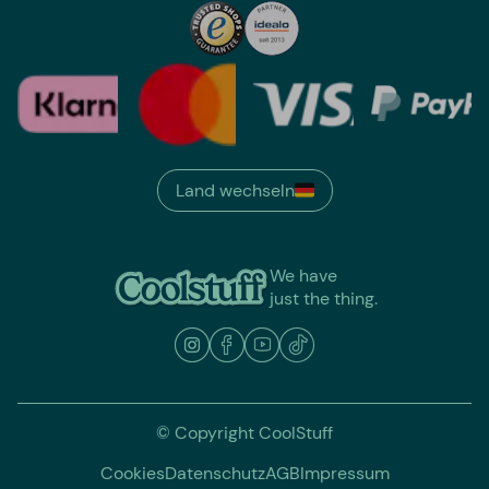
Land wechseln
We have
just the thing.
© Copyright CoolStuff
Cookies
Datenschutz
AGB
Impressum