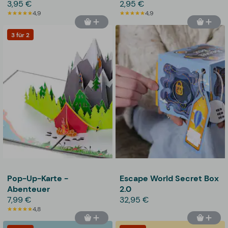
3,95 €
2,95 €
4,9
4,9
3 für 2
Pop-Up-Karte -
Escape World Secret Box
Abenteuer
2.0
7,99 €
32,95 €
4,8