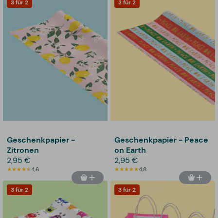
3 für 2
3 für 2
Geschenkpapier -
Geschenkpapier - Peace
Zitronen
on Earth
2,95 €
2,95 €
4,6
4,8
3 für 2
3 für 2