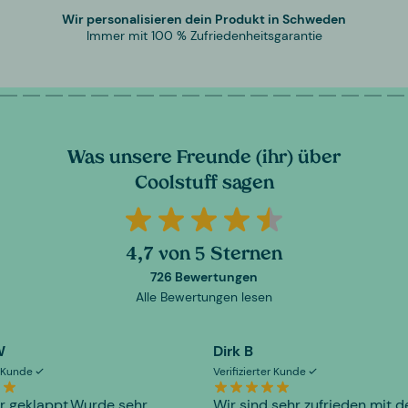
Wir personalisieren dein Produkt in Schweden
Immer mit 100 % Zufriedenheitsgarantie
Was unsere Freunde (ihr) über
Coolstuff sagen
4,7 von 5 Sternen
726 Bewertungen
Alle Bewertungen lesen
W
Dirk B
er Kunde
Verifizierter Kunde
r geklappt.Wurde sehr
Wir sind sehr zufrieden mit d