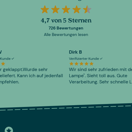
4,7 von 5 Sternen
726 Bewertungen
Alle Bewertungen lesen
W
Dirk B
er Kunde
Verifizierter Kunde
r geklappt.Wurde sehr
Wir sind sehr zufrieden mit d
eliefert. Kann ich auf jedenfall
Lampe". Sieht toll aus. Gute
mpfehlen.
Verarbeitung. Sehr schnelle L