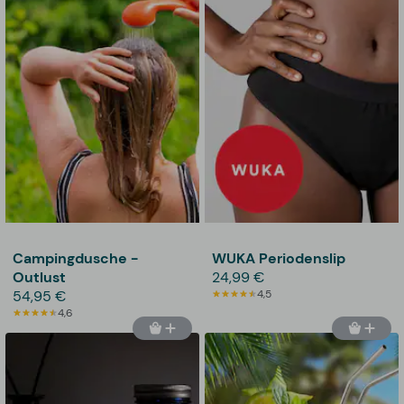
Campingdusche -
WUKA Periodenslip
Outlust
24,99 €
54,95 €
4,5
4,6