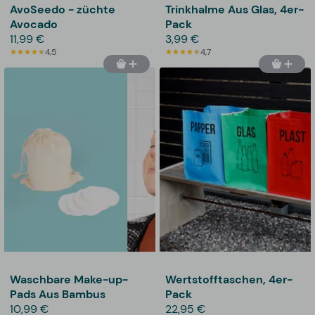
AvoSeedo - züchte
Trinkhalme Aus Glas, 4er-
Avocado
Pack
11,99 €
3,99 €
4,5
4,7
Waschbare Make-up-
Wertstofftaschen, 4er-
Pads Aus Bambus
Pack
10,99 €
22,95 €