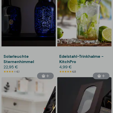
Solarleuchte
Edelstahl-Trinkhalme -
Sternenhimmel
KitchPro
22,95 €
4,99 €
4,1
4,8