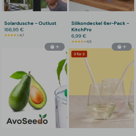
Solardusche - Outlust
Silikondeckel 6er-Pack -
166,95 €
KitchPro
4,7
6,99 €
4,5
3 für 2