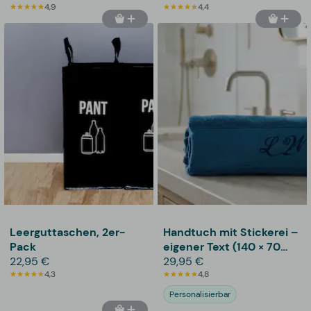
4,9
4,4
Leerguttaschen, 2er-
Handtuch mit Stickerei –
Pack
eigener Text (140 × 70
22,95 €
cm)
29,95 €
4,3
4,8
Personalisierbar