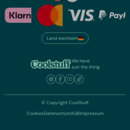
Land wechseln
We have
just the thing.
© Copyright CoolStuff
Cookies
Datenschutz
AGB
Impressum