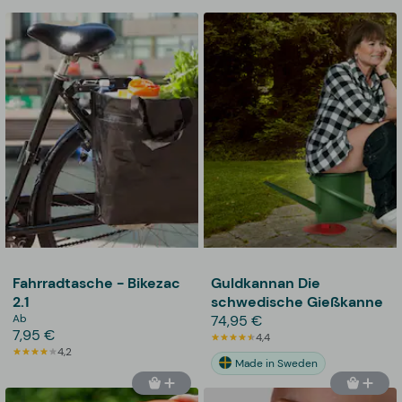
Fahrradtasche - Bikezac
Guldkannan Die
2.1
schwedische Gießkanne
Ab
74,95 €
7,95 €
4,4
4,2
Made in Sweden