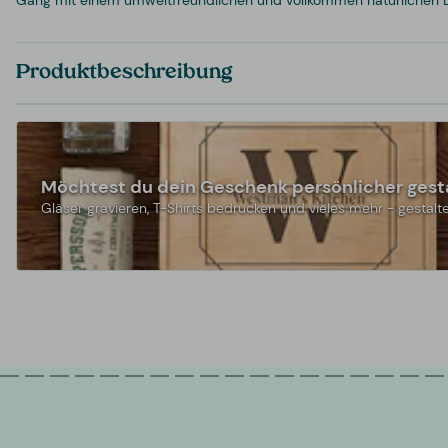
Gang mit einem umweltfreundlichen und vollkommen natürlichen 
Produktbeschreibung
Möchtest du dein Geschenk persönlicher gest
Gläser gravieren, T-Shirts bedrucken und vieles mehr - gestalte