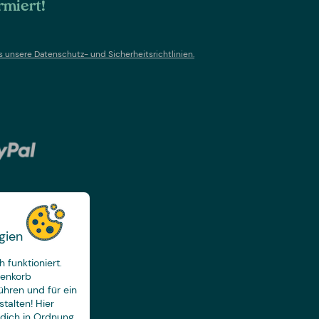
rmiert!
s un
sere Datenschutz- und Sicherheitsrichtlinien.
gien
 funktioniert.
renkorb
ühren und für ein
talten! Hier
 dich in Ordnung