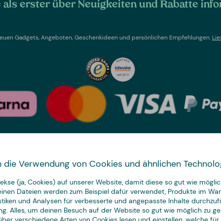
als erster über Neuigkeiten und Rabatte info
t neuen Gadgets, Angeboten, Geschenkideen und persönlichen Empfehlungen.
Lie
Land wechseln
 in die Verwendung von Cookies und ähnlichen Technolo
We have
kse (ja, Cookies) auf unserer Website, damit diese so gut wie möglich
just the thing.
leinen Dateien werden zum Beispiel dafür verwendet, Produkte im Wa
istiken und Analysen für verbesserte und angepasste Inhalte durchzuf
ng. Alles, um deinen Besuch auf der Website so gut wie möglich zu ges
ber verschiedene Arten von Cookies lesen und einstellen, welche für