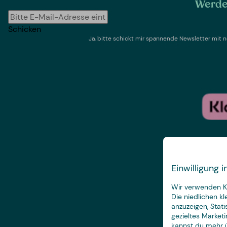
Werde 
Schicken
Ja, bitte schickt mir spannende Newsletter mi
Einwilligung
Wir verwenden Ke
Die niedlichen k
anzuzeigen, Stat
gezieltes Marketi
kannst du mehr ü