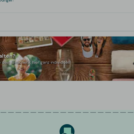
Dünger!
alten?
 dein Geschenk hier ganz individuell!