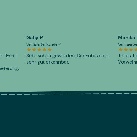
Gaby P
Monika
Verifizierter Kunde
Verifiziert
er "Emil-
Sehr schön geworden. Die Fotos sind
Tolles T
sehr gut erkennbar.
Vorweihn
ieferung.