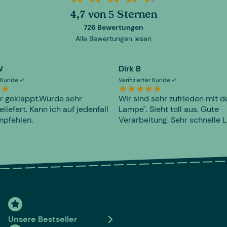
4,7 von 5 Sternen
726 Bewertungen
Alle Bewertungen lesen
W
Dirk B
er Kunde
Verifizierter Kunde
r geklappt.Wurde sehr
Wir sind sehr zufrieden mit d
eliefert. Kann ich auf jedenfall
Lampe". Sieht toll aus. Gute
mpfehlen.
Verarbeitung. Sehr schnelle L
Unsere Bestseller