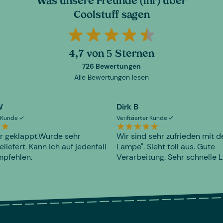
Was unsere Freunde (ihr) über
Coolstuff sagen
4,7 von 5 Sternen
726 Bewertungen
Alle Bewertungen lesen
W
Dirk B
er Kunde
Verifizierter Kunde
r geklappt.Wurde sehr
Wir sind sehr zufrieden mit d
eliefert. Kann ich auf jedenfall
Lampe". Sieht toll aus. Gute
mpfehlen.
Verarbeitung. Sehr schnelle L