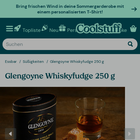
Bring frischen Wind in deine Sommergarderobe mit
einem personalisierten T-Shirt!
Topliste
Neu
Personalisierte geschenke
Essbar
Süßigkeiten
Glengoyne Whiskyfudge 250 g
Glengoyne Whiskyfudge 250 g