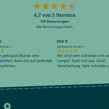
4,7 von 5 Sternen
726 Bewertungen
Alle Bewertungen lesen
W
Dirk B
er Kunde
Verifizierter Kunde
r geklappt.Wurde sehr
Wir sind sehr zufrieden mit d
eliefert. Kann ich auf jedenfall
Lampe". Sieht toll aus. Gute
mpfehlen.
Verarbeitung. Sehr schnelle L