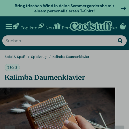
Bring frischen Wind in deine Sommergarderobe mit
einem personalisierten T-Shirt!
Topliste
Neu
Personalisierte geschenke
Spiel & Spaß
Spielzeug
Kalimba Daumenklavier
3 für 2
Kalimba Daumenklavier