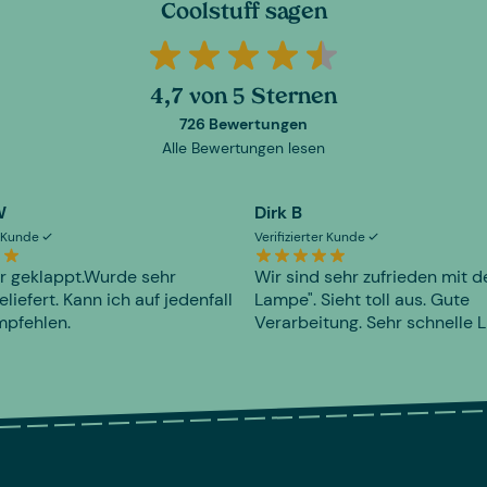
Coolstuff sagen
4,7 von 5 Sternen
726 Bewertungen
Alle Bewertungen lesen
W
Dirk B
er Kunde
Verifizierter Kunde
r geklappt.Wurde sehr
Wir sind sehr zufrieden mit d
eliefert. Kann ich auf jedenfall
Lampe". Sieht toll aus. Gute
mpfehlen.
Verarbeitung. Sehr schnelle L