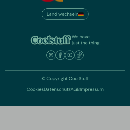
Land wechseln
We have
just the thing.
© Copyright CoolStuff
Cookies
Datenschutz
AGB
Impressum