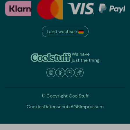
Land wechseln
We have
just the thing.
© Copyright CoolStuff
Cookies
Datenschutz
AGB
Impressum