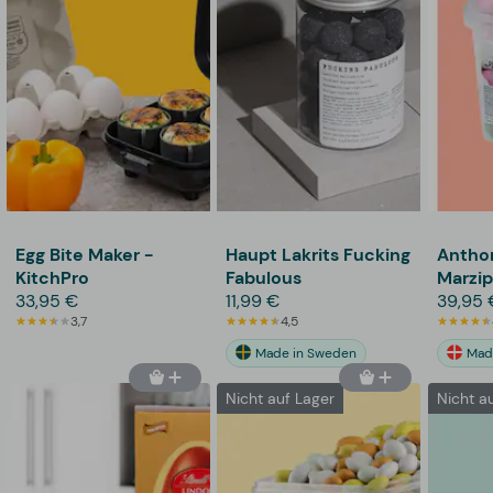
Egg Bite Maker -
Haupt Lakrits Fucking
Antho
KitchPro
Fabulous
Marzip
33,95 €
11,99 €
39,95 
3,7
4,5
Made in Sweden
Mad
Nicht auf Lager
Nicht a