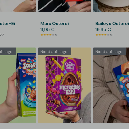
ster-Ei
Mars Osterei
Baileys Ostere
11,95 €
19,95 €
2,3
4
4,1
uf Lager
Nicht auf Lager
Nicht auf Lager