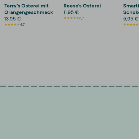
Terry’s Osterei mit
Reese's Osterei
Smart
Orangengeschmack
11,95 €
Schoko
13,95 €
3,7
Pack
5,95 €
4,7