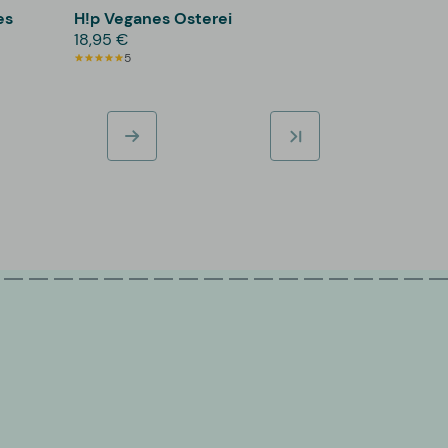
es
H!p Veganes Osterei
18,95 €
5