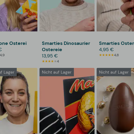
one Osterei
Smarties Dinosaurier
Smarties Oster
€
Ostereie
4,95 €
4,9
13,95 €
4,8
4
uf Lager
Nicht auf Lager
Nicht auf Lager