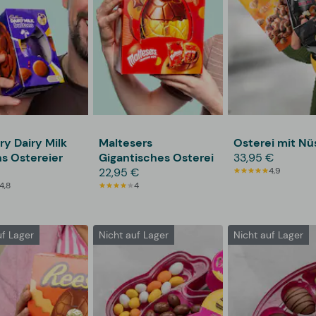
y Dairy Milk
Maltesers
Osterei mit Nü
s Ostereier
Gigantisches Osterei
33,95 €
22,95 €
4,9
4,8
4
uf Lager
Nicht auf Lager
Nicht auf Lager