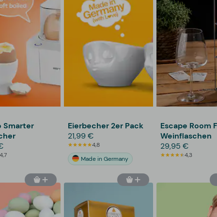
o Smarter
Eierbecher 2er Pack
Escape Room F
cher
21,99 €
Weinflaschen
€
4,8
29,95 €
4,7
4,3
Made in Germany