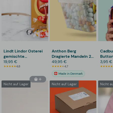
Lindt Lindor Osterei
Anthon Berg
Cadbur
gemischte
Dragierte Mandeln 2
Button
Schokolade
19,95 €
kg
49,95 €
3,95 €
4,8
4,7
Made in Denmark
Nicht auf Lager
Nicht auf Lager
Nicht a