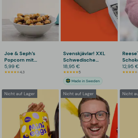
Joe & Seph’s
Svenskjävlar! XXL
Reese'
Popcorn mit
Schwedische
Schok
Milchschokolade
5,99 €
Salzlakritze
18,95 €
12,95 
4,3
5
Made in Sweden
Nicht auf Lager
Nicht auf Lager
Nicht a