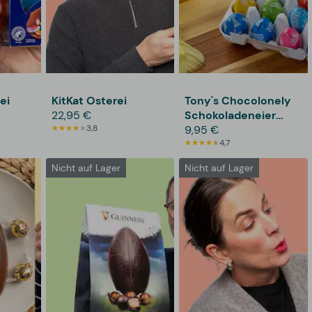
ei
KitKat Osterei
Tony's Chocolonely
22,95 €
Schokoladeneier
3,8
12er-Pack
9,95 €
4,7
Nicht auf Lager
Nicht auf Lager