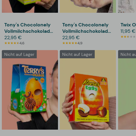
Tony's Chocolonely
Tony's Chocolonely
Twix O
Vollmilchschokoladen-
Vollmilchschokolade
11,95 €
Osterei
22,95 €
mit Karamell und
22,95 €
4,6
Meersalz Osterei
4,9
Nicht auf Lager
Nicht auf Lager
Nicht a