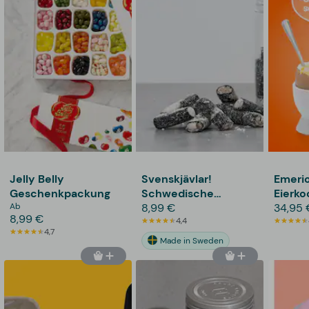
Jelly Belly
Svenskjävlar!
Emeri
Geschenkpackung
Schwedische
Eierko
Ab
Salzlakritze
8,99 €
34,95 
8,99 €
4,4
4,7
Made in Sweden