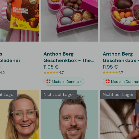
s
Anthon Berg
Anthon Berg
oladenei
Geschenkbox - The
Geschenkbox -
€
Easter Bunny
11,95 €
Easter Egg
11,95 €
4,5
4,7
4,7
Made in Denmark
Made in Denmar
uf Lager
Nicht auf Lager
Nicht auf Lager