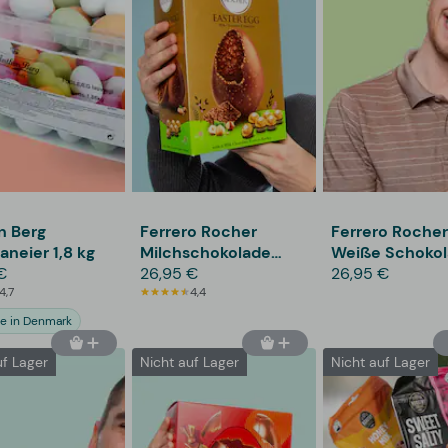
n Berg
Ferrero Rocher
Ferrero Rocher
aneier 1,8 kg
Milchschokolade
Weiße Schoko
€
Osterei
26,95 €
Osterei
26,95 €
4,7
4,4
e in Denmark
uf Lager
Nicht auf Lager
Nicht auf Lager