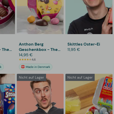
Anthon Berg
Skittles Oster-Ei
 The
Geschenkbox - The
11,95 €
Easter Celebration
14,95 €
4,6
k
Made in Denmark
Nicht auf Lager
Nicht auf Lager