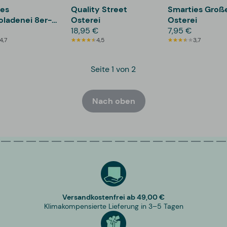
ies
Quality Street
Smarties Groß
ladenei 8er-
Osterei
Osterei
18,95 €
7,95 €
4,7
4,5
3,7
Seite 1 von 2
Nach oben
Versandkostenfrei ab 49,00 €
Klimakompensierte Lieferung in 3–5 Tagen