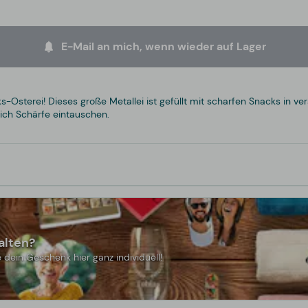
E-Mail an mich, wenn wieder auf Lager
Osterei! Dieses große Metallei ist gefüllt mit scharfen Snacks in 
ich Schärfe eintauschen.
alten?
 dein Geschenk hier ganz individuell!