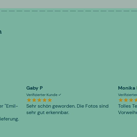
n
Gaby P
Monika
Verifizierter Kunde
Verifiziert
er "Emil-
Sehr schön geworden. Die Fotos sind
Tolles T
sehr gut erkennbar.
Vorweihn
ieferung.