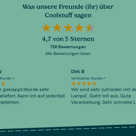
Was unsere Freunde (ihr) über
Coolstuff sagen
4,7 von 5 Sternen
726 Bewertungen
Alle Bewertungen lesen
W
Dirk B
er Kunde
Verifizierter Kunde
r geklappt.Wurde sehr
Wir sind sehr zufrieden mit d
eliefert. Kann ich auf jedenfall
Lampe". Sieht toll aus. Gute
mpfehlen.
Verarbeitung. Sehr schnelle L