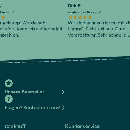
W
Dirk B
er Kunde
Verifizierter Kunde
r geklappt.Wurde sehr
Wir sind sehr zufrieden mit d
eliefert. Kann ich auf jedenfall
Lampe". Sieht toll aus. Gute
mpfehlen.
Verarbeitung. Sehr schnelle L
Unsere Bestseller
Fragen? Kontaktiere uns!
Coolstuff
Kundenservice