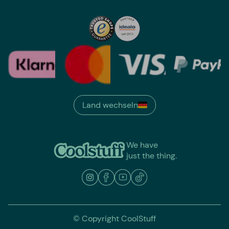
Land wechseln
We have
just the thing.
© Copyright CoolStuff