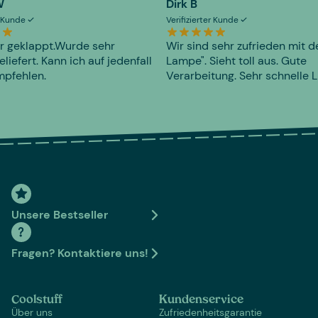
W
Dirk B
er Kunde
Verifizierter Kunde
r geklappt.Wurde sehr
Wir sind sehr zufrieden mit d
eliefert. Kann ich auf jedenfall
Lampe". Sieht toll aus. Gute
mpfehlen.
Verarbeitung. Sehr schnelle L
Unsere Bestseller
Fragen? Kontaktiere uns!
Coolstuff
Kundenservice
Über uns
Zufriedenheitsgarantie