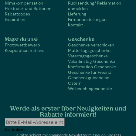
Klimakompensation
Rücksendung/ Reklamation
Elektronik und Batterien
anmelden
Rabattcodes
Lieferung
Inspiration
Firmenbestellungen
Kontakt
Magst du uns?
Geschenke
Photowettbewerb
Geschenke verschicken
Kooperation mit uns
Muttertagsgeschenke
Vatertagsgeschenke
Valentinstag Geschenke
Konfirmation Geschenke
Geschenke für Freund
Geschenkgutscheine
Ostern
Weihnachtsgeschenke
Werde als erster über Neuigkeiten und
Rabatte informiert!
Schicken
Ja, bitte schickt mir spannende Newsletter mit neuen Gadgets,