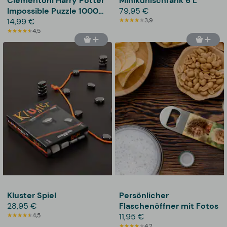
Clementoni Harry Potter
Minikühlschrank 6 L
Impossible Puzzle 1000
79,95 €
Teile
14,99 €
3,9
4,5
Kluster Spiel
Persönlicher
28,95 €
Flaschenöffner mit Fotos
4,5
11,95 €
4,2