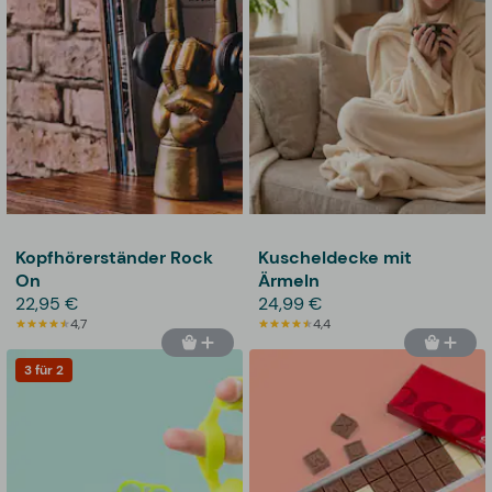
Kopfhörerständer Rock
Kuscheldecke mit
On
Ärmeln
22,95 €
24,99 €
4,7
4,4
3 für 2