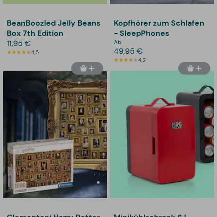
BeanBoozled Jelly Beans
Kopfhörer zum Schlafen
Box 7th Edition
- SleepPhones
11,95 €
Ab
49,95 €
4,5
4,2