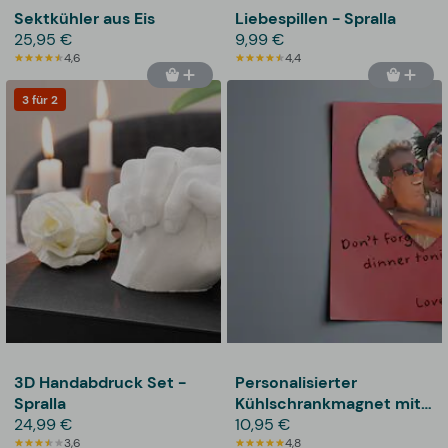
Sektkühler aus Eis
Liebespillen - Spralla
25,95 €
9,99 €
4,6
4,4
3 für 2
3D Handabdruck Set -
Personalisierter
Spralla
Kühlschrankmagnet mit
24,99 €
Foto – Herz
10,95 €
3,6
4,8