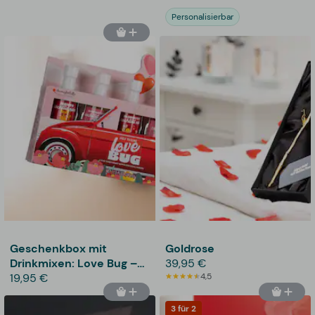
Personalisierbar
Geschenkbox mit
Goldrose
Drinkmixen: Love Bug –
39,95 €
Thoughtfully
19,95 €
4,5
3 für 2