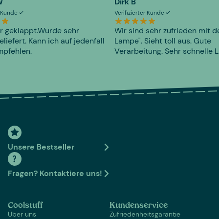
W
Dirk B
er Kunde
Verifizierter Kunde
r geklappt.Wurde sehr
Wir sind sehr zufrieden mit d
eliefert. Kann ich auf jedenfall
Lampe". Sieht toll aus. Gute
mpfehlen.
Verarbeitung. Sehr schnelle L
Unsere Bestseller
Fragen? Kontaktiere uns!
Coolstuff
Kundenservice
Über uns
Zufriedenheitsgarantie