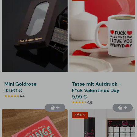
Mini Goldrose
Tasse mit Aufdruck -
33,90 €
F*ck Valentines Day
4,4
9,99 €
4,6
3 für 2