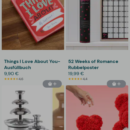
Things I Love About You-
52 Weeks of Romance
Ausfüllbuch
Rubbelposter
9,90 €
19,99 €
4,6
4,4