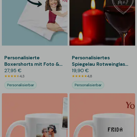
Personalisierte
Personalisiertes
Boxershorts mit Foto &
Spiegelau Rotweinglas
Text
27,95 €
mit Gravur - Herz
19,90 €
4,3
4,8
Personalisierbar
Personalisierbar