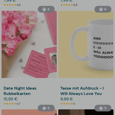
7,99 €
7,99 €
4,8
4,9
Date Night Ideas
Tasse mit Aufdruck - I
Rubbelkarten
Will Always Love You
15,95 €
9,99 €
4,7
5