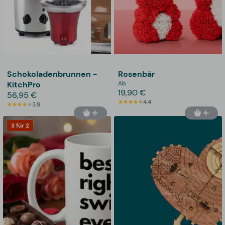
Schokoladenbrunnen -
Rosenbär
KitchPro
Ab
19,90 €
56,95 €
4,4
3,9
3 für 2