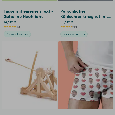
Tasse mit eigenem Text -
Persönlicher
Geheime Nachricht
Kühlschrankmagnet mit
14,95 €
Foto - Rund
10,95 €
4,8
4,6
Personalisierbar
Personalisierbar