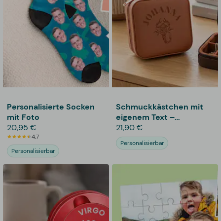
Personalisierte Socken
Schmuckkästchen mit
mit Foto
eigenem Text –
20,95 €
Sternzeichen
21,90 €
4,7
Personalisierbar
Personalisierbar