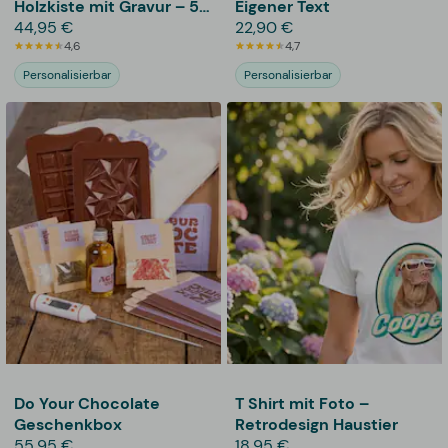
Holzkiste mit Gravur – 5-
Eigener Text
teilig
44,95 €
22,90 €
4,6
4,7
Personalisierbar
Personalisierbar
Do Your Chocolate
T Shirt mit Foto –
Geschenkbox
Retrodesign Haustier
55,95 €
18,95 €