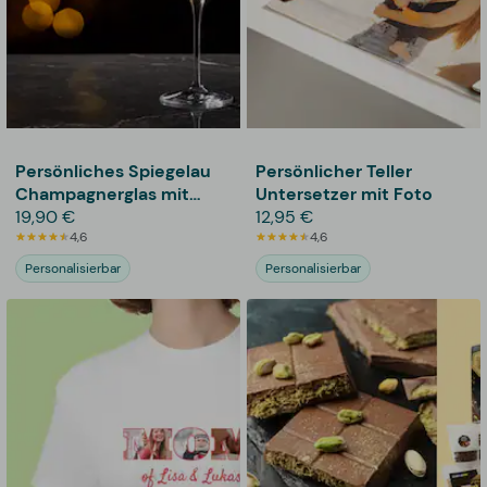
Persönliches Spiegelau
Persönlicher Teller
Champagnerglas mit
Untersetzer mit Foto
Gravur - Eigener Text
19,90 €
12,95 €
4,6
4,6
Personalisierbar
Personalisierbar