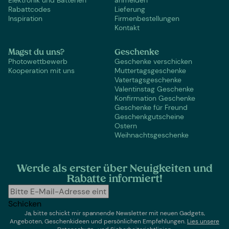
Elektronik und Batterien
anmelden
Rabattcodes
Lieferung
Inspiration
Firmenbestellungen
Kontakt
Magst du uns?
Geschenke
Photowettbewerb
Geschenke verschicken
Kooperation mit uns
Muttertagsgeschenke
Vatertagsgeschenke
Valentinstag Geschenke
Konfirmation Geschenke
Geschenke für Freund
Geschenkgutscheine
Ostern
Weihnachtsgeschenke
Werde als erster über Neuigkeiten und
Rabatte informiert!
Schicken
Ja, bitte schickt mir spannende Newsletter mit neuen Gadgets,
Angeboten, Geschenkideen und persönlichen Empfehlungen.
Lies un
sere