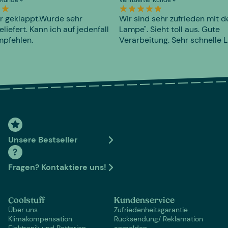
er Kunde
Verifizierter Kunde
r geklappt.Wurde sehr
Wir sind sehr zufrieden mit d
eliefert. Kann ich auf jedenfall
Lampe". Sieht toll aus. Gute
mpfehlen.
Verarbeitung. Sehr schnelle L
Unsere Bestseller
Fragen? Kontaktiere uns!
Coolstuff
Kundenservice
Über uns
Zufriedenheitsgarantie
Klimakompensation
Rücksendung/ Reklamation