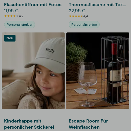
Flaschenöffner mit Fotos
Thermosflasche mit Text
11,95 €
- 500 ml
22,95 €
4,2
4,4
Personalisierbar
Personalisierbar
Neu
Kinderkappe mit
Escape Room Für
persönlicher Stickerei
Weinflaschen