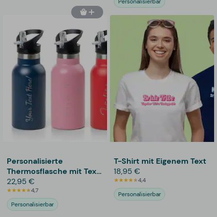
Personalisierbar
Personalisierte
T-Shirt mit Eigenem Text
Thermosflasche mit Text
18,95 €
- 355 ml
22,95 €
4,4
4,7
Personalisierbar
Personalisierbar