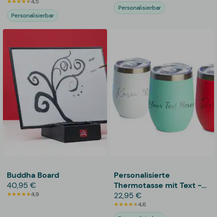
4,5
Personalisierbar
Personalisierbar
Buddha Board
Personalisierte
40,95 €
Thermotasse mit Text -
4,9
355 ml
22,95 €
4,6