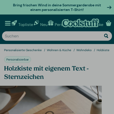
Bring frischen Wind in deine Sommergarderobe mit
einem personalisierten T-Shirt!
Topliste
Neu
Personalisierte geschenke
Personalisierte Geschenke
Wohnen & Küche
Wohndeko
Holzkiste m
Personalisierbar
Holzkiste mit eigenem Text -
Sternzeichen