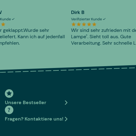
W
Dirk B
er Kunde
Verifizierter Kunde
r geklappt.Wurde sehr
Wir sind sehr zufrieden mit d
eliefert. Kann ich auf jedenfall
Lampe". Sieht toll aus. Gute
mpfehlen.
Verarbeitung. Sehr schnelle L
Unsere Bestseller
Fragen? Kontaktiere uns!