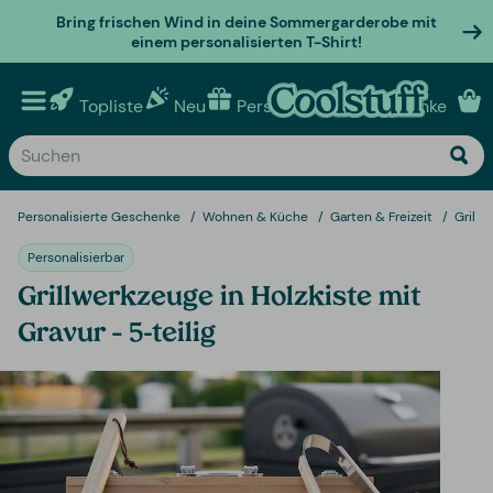
Bring frischen Wind in deine Sommergarderobe mit
einem personalisierten T-Shirt!
Topliste
Neu
Personalisierte geschenke
Personalisierte Geschenke
Wohnen & Küche
Garten & Freizeit
Grillw
Personalisierbar
Grillwerkzeuge in Holzkiste mit
Gravur – 5-teilig