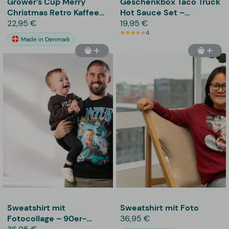
Grower’s Cup Merry
Geschenkbox Taco Truck
Christmas Retro Kaffee-
Hot Sauce Set –
Geschenkbox
22,95 €
Thoughtfully
19,95 €
4
Made in Denmark
Sweatshirt mit
Sweatshirt mit Foto
Fotocollage – 90er-
36,95 €