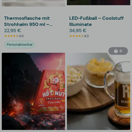
Thermosflasche mit
LED-Fußball – Coolstuff
Strohhalm 950 ml –
Illuminate
Personalisierte Gravur
22,95 €
34,95 €
4,5
4,3
Personalisierbar