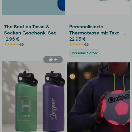
The Beatles Tasse &
Personalisierte
Socken Geschenk-Set
Thermotasse mit Text -
12,95 €
355 ml
22,95 €
4,9
4,6
Personalisierbar