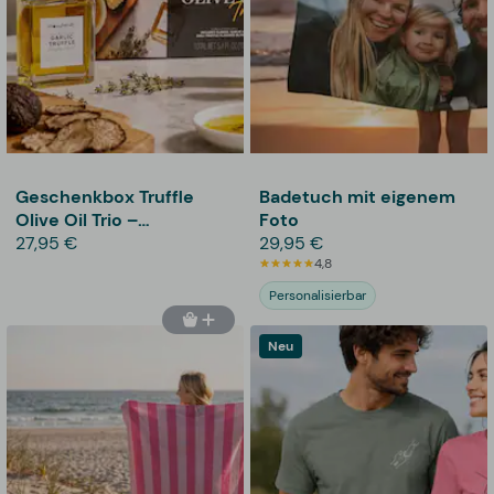
Geschenkbox Truffle
Badetuch mit eigenem
Olive Oil Trio –
Foto
Thoughtfully
27,95 €
29,95 €
4,8
Personalisierbar
Neu