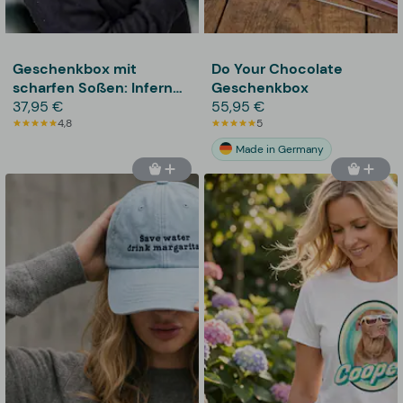
Geschenkbox mit
Do Your Chocolate
scharfen Soßen: Inferno
Geschenkbox
Tasting Flight –
37,95 €
55,95 €
Thoughtfully
4,8
5
Made in Germany