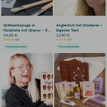
Grillwerkzeuge in
Anglerhut mit Stickerei –
Holzkiste mit Gravur – 5-
Eigener Text
teilig
44,95 €
22,90 €
4,6
4,7
Personalisierbar
Personalisierbar