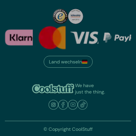
Land wechseln
We have
just the thing.
© Copyright CoolStuff