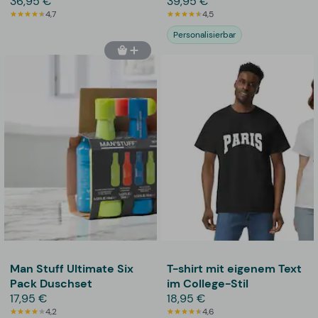
Thoughtfully
36,95 €
39,95 €
4,7
4,5
Personalisierbar
Man Stuff Ultimate Six
T-shirt mit eigenem Text
Pack Duschset
im College-Stil
17,95 €
18,95 €
4,2
4,6