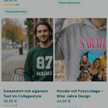
Jahre-Design
36,95 €
Personalisierbar
4,4
Personalisierbar
Sweatshirt mit eigenem
Hoodie mit Fotocollage -
Text im Collegestyle
90er Jahre Design
36,95 €
44,95 €
5