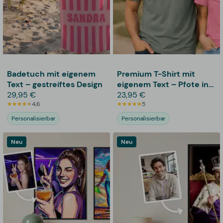
Badetuch mit eigenem
Premium T-Shirt mit
Text – gestreiftes Design
eigenem Text – Pfote in
29,95 €
Hand
23,95 €
4,6
5
Personalisierbar
Personalisierbar
Neu
Neu