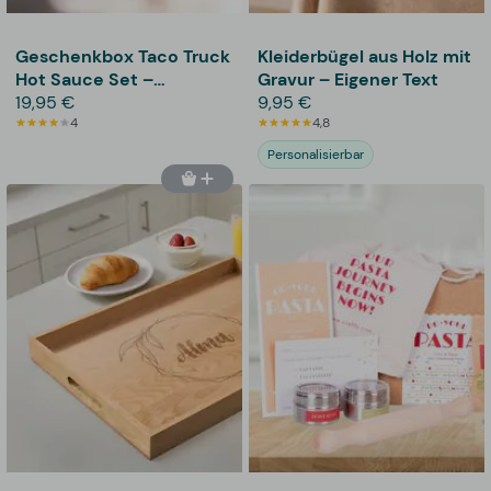
Geschenkbox Taco Truck
Kleiderbügel aus Holz mit
Hot Sauce Set –
Gravur – Eigener Text
Thoughtfully
19,95 €
9,95 €
4
4,8
Personalisierbar