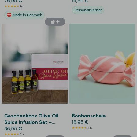
76,95 €
14,95 €
4,6
Personalisierbar
Made in Denmark
Geschenkbox Olive Oil
Bonbonschale
Spice Infusion Set –
18,95 €
Thoughtfully
36,95 €
4,6
4,7