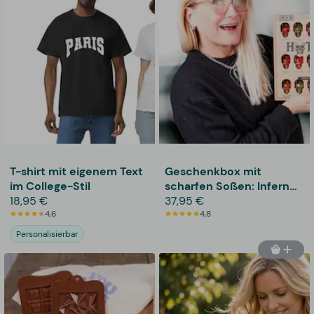
T-shirt mit eigenem Text
Geschenkbox mit
im College-Stil
scharfen Soßen: Inferno
18,95 €
Tasting Flight –
37,95 €
4,6
Thoughtfully
4,8
Personalisierbar