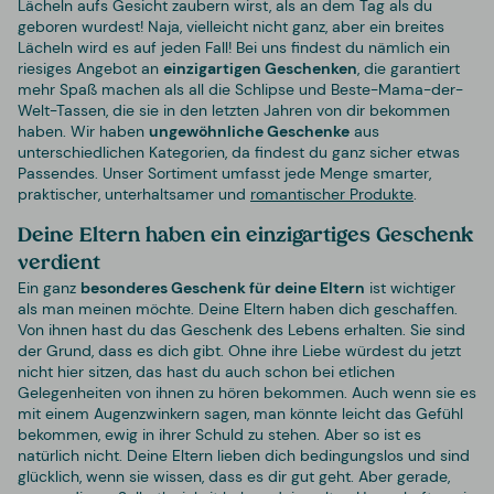
Lächeln aufs Gesicht zaubern wirst, als an dem Tag als du
geboren wurdest! Naja, vielleicht nicht ganz, aber ein breites
Lächeln wird es auf jeden Fall! Bei uns findest du nämlich ein
riesiges Angebot an
einzigartigen Geschenken
, die garantiert
mehr Spaß machen als all die Schlipse und Beste-Mama-der-
Welt-Tassen, die sie in den letzten Jahren von dir bekommen
haben. Wir haben
ungewöhnliche Geschenke
aus
unterschiedlichen Kategorien, da findest du ganz sicher etwas
Passendes. Unser Sortiment umfasst jede Menge smarter,
praktischer, unterhaltsamer und
romantischer Produkte
.
Deine Eltern haben ein einzigartiges Geschenk
verdient
Ein ganz
besonderes Geschenk für deine Eltern
ist wichtiger
als man meinen möchte. Deine Eltern haben dich geschaffen.
Von ihnen hast du das Geschenk des Lebens erhalten. Sie sind
der Grund, dass es dich gibt. Ohne ihre Liebe würdest du jetzt
nicht hier sitzen, das hast du auch schon bei etlichen
Gelegenheiten von ihnen zu hören bekommen. Auch wenn sie es
mit einem Augenzwinkern sagen, man könnte leicht das Gefühl
bekommen, ewig in ihrer Schuld zu stehen. Aber so ist es
natürlich nicht. Deine Eltern lieben dich bedingungslos und sind
glücklich, wenn sie wissen, dass es dir gut geht. Aber gerade,