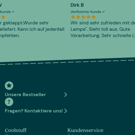
W
Dirk B
er Kunde
Verifizierter Kunde
r geklappt.Wurde sehr
Wir sind sehr zufrieden mit d
eliefert. Kann ich auf jedenfall
Lampe". Sieht toll aus. Gute
mpfehlen.
Verarbeitung. Sehr schnelle L
Unsere Bestseller
Fragen? Kontaktiere uns!
Coolstuff
Kundenservice