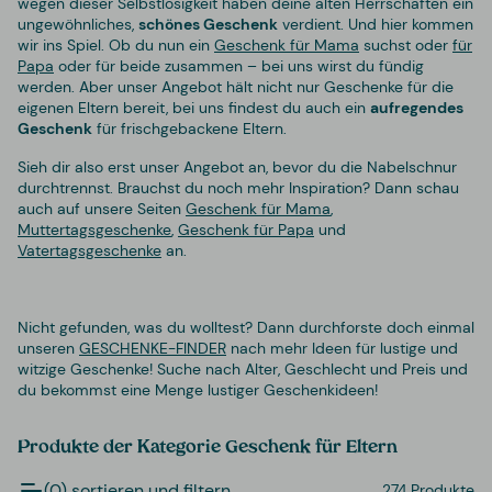
wegen dieser Selbstlosigkeit haben deine alten Herrschaften ein
ungewöhnliches,
schönes Geschenk
verdient. Und hier kommen
wir ins Spiel. Ob du nun ein
Geschenk für Mama
suchst oder
für
Papa
oder für beide zusammen – bei uns wirst du fündig
werden. Aber unser Angebot hält nicht nur Geschenke für die
eigenen Eltern bereit, bei uns findest du auch ein
aufregendes
Geschenk
für frischgebackene Eltern.
Sieh dir also erst unser Angebot an, bevor du die Nabelschnur
durchtrennst. Brauchst du noch mehr Inspiration? Dann schau
auch auf unsere Seiten
Geschenk für Mama
,
Muttertagsgeschenke
,
Geschenk für Papa
und
Vatertagsgeschenke
an.
Nicht gefunden, was du wolltest? Dann durchforste doch einmal
unseren
GESCHENKE-FINDER
nach mehr Ideen für lustige und
witzige Geschenke! Suche nach Alter, Geschlecht und Preis und
du bekommst eine Menge lustiger Geschenkideen!
Produkte der Kategorie Geschenk für Eltern
(0) sortieren und filtern
274 Produkte