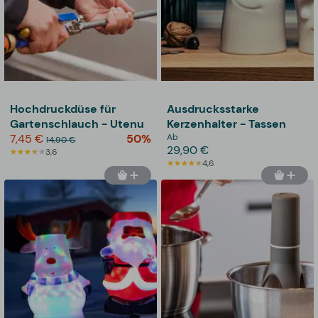
Hochdruckdüse für
Ausdrucksstarke
Gartenschlauch - Utenu
Kerzenhalter - Tassen
7,45 €
50%
Ab
14,90 €
29,90 €
3,6
4,6