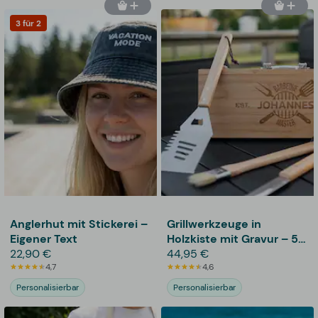
3 für 2
Anglerhut mit Stickerei –
Grillwerkzeuge in
Eigener Text
Holzkiste mit Gravur – 5-
22,90 €
teilig
44,95 €
4,7
4,6
Personalisierbar
Personalisierbar