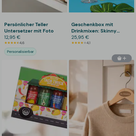
Persönlicher Teller
Geschenkbox mit
Untersetzer mit Foto
Drinkmixen: Skinny
12,95 €
Cocktails – Thoughtfully
25,95 €
4,6
4,1
Personalisierbar