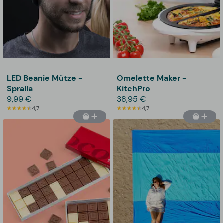
LED Beanie Mütze -
Omelette Maker -
Spralla
KitchPro
9,99 €
38,95 €
4,7
4,7