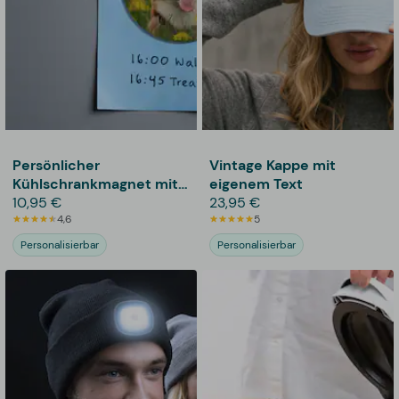
Persönlicher
Vintage Kappe mit
Kühlschrankmagnet mit
eigenem Text
Foto - Rund
10,95 €
23,95 €
4,6
5
Personalisierbar
Personalisierbar