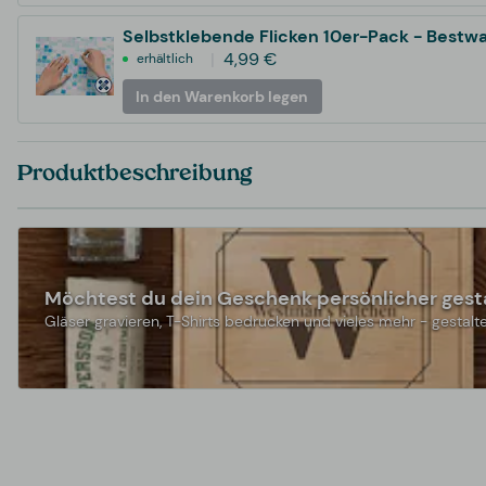
Selbstklebende Flicken 10er-Pack - Bestw
4,99 €
erhältlich
In den Warenkorb legen
Produktbeschreibung
Möchtest du dein Geschenk persönlicher gest
Gläser gravieren, T-Shirts bedrucken und vieles mehr - gestalte