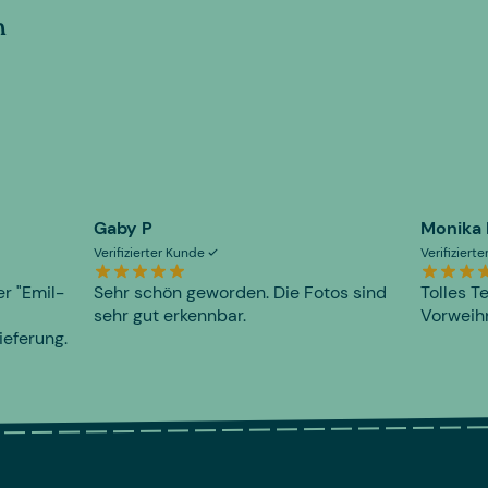
n
Gaby P
Monika
Verifizierter Kunde
Verifiziert
er "Emil-
Sehr schön geworden. Die Fotos sind
Tolles T
sehr gut erkennbar.
Vorweihn
ieferung.