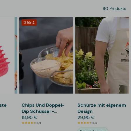
80 Produkte
3 für 2
ste
Chips Und Doppel-
Schürze mit eigenem
Dip Schüssel -
Design
KitchPro
18,95 €
29,95 €
4,4
4,3