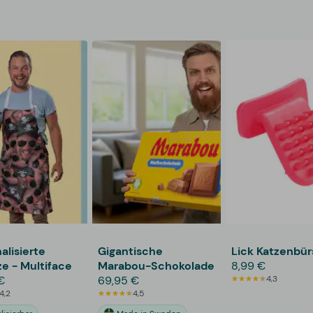
alisierte
Gigantische
Lick Katzenbür
e - Multiface
Marabou-Schokolade
8,99 €
€
69,95 €
4,3
4,2
4,5