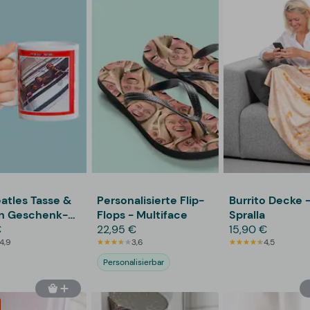
atles Tasse &
Personalisierte Flip-
Burrito Decke 
n Geschenk-
Flops - Multiface
Spralla
€
22,95 €
15,90 €
4,9
3,6
4,5
Personalisierbar