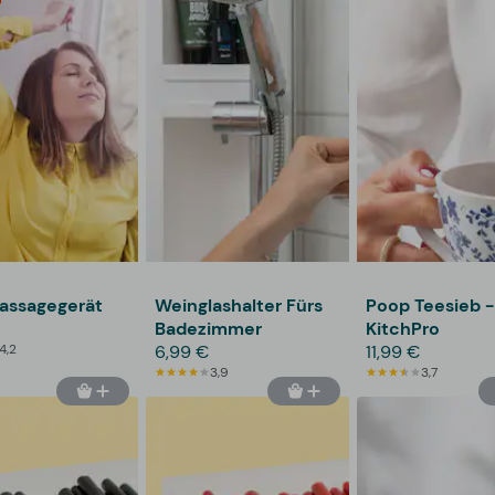
assagegerät
Weinglashalter Fürs
Poop Teesieb -
Badezimmer
KitchPro
4,2
6,99 €
11,99 €
3,9
3,7