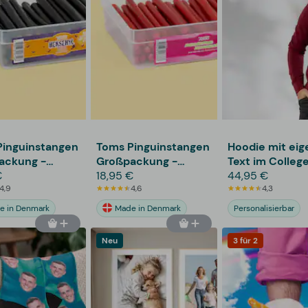
Pinguinstangen
Toms Pinguinstangen
Hoodie mit ei
ackung -
Großpackung -
Text im College
l
€
Erdbeere
18,95 €
44,95 €
4,9
4,6
4,3
e in Denmark
Made in Denmark
Personalisierbar
Neu
3 für 2