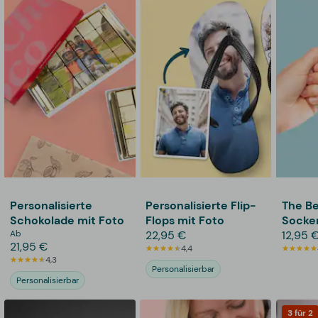
Personalisierte
Personalisierte Flip-
The Be
Schokolade mit Foto
Flops mit Foto
Socke
Ab
22,95 €
Set
12,95 
21,95 €
4,4
4,3
Personalisierbar
Personalisierbar
3 für 2