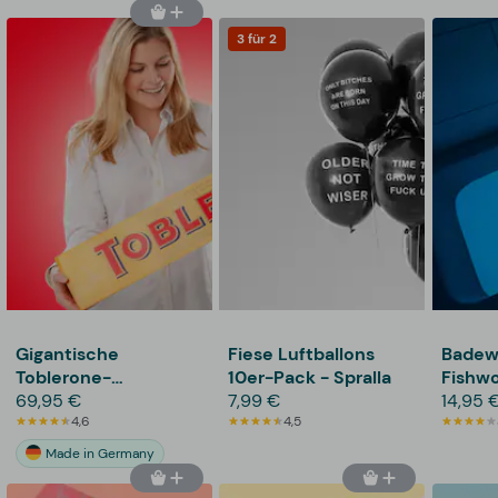
3 für 2
Gigantische
Fiese Luftballons
Badew
Toblerone-
10er-Pack - Spralla
Fishwo
Schokolade
69,95 €
7,99 €
14,95 
4,6
4,5
Made in Germany