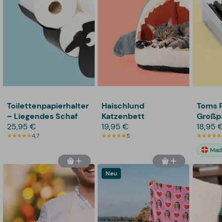
Toilettenpapierhalter
Haischlund
Toms 
– Liegendes Schaf
Katzenbett
Großp
25,95 €
19,95 €
Häxvrå
18,95 
4,7
5
Mad
Neu