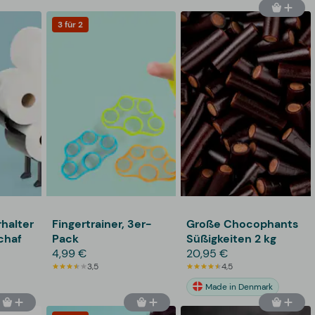
3 für 2
rhalter
Fingertrainer, 3er-
Große Chocophants
chaf
Pack
Süßigkeiten 2 kg
4,99 €
20,95 €
3,5
4,5
Made in Denmark