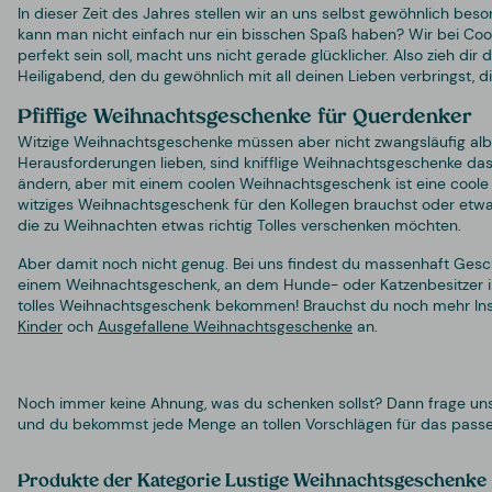
In dieser Zeit des Jahres stellen wir an uns selbst gewöhnlich be
kann man nicht einfach nur ein bisschen Spaß haben? Wir bei Coo
perfekt sein soll, macht uns nicht gerade glücklicher. Also zieh di
Heiligabend, den du gewöhnlich mit all deinen Lieben verbringst, di
Pfiffige Weihnachtsgeschenke für Querdenker
Witzige Weihnachtsgeschenke müssen aber nicht zwangsläufig alber
Herausforderungen lieben, sind knifflige Weihnachtsgeschenke das 
ändern, aber mit einem coolen Weihnachtsgeschenk ist eine coole We
witziges Weihnachtsgeschenk für den Kollegen brauchst oder etwas
die zu Weihnachten etwas richtig Tolles verschenken möchten.
Aber damit noch nicht genug. Bei uns findest du massenhaft Ges
einem Weihnachtsgeschenk, an dem Hunde- oder Katzenbesitzer ihre
tolles Weihnachtsgeschenk bekommen! Brauchst du noch mehr Insp
Kinder
och
Ausgefallene Weihnachtsgeschenke
an.
Noch immer keine Ahnung, was du schenken sollst? Dann frage u
und du bekommst jede Menge an tollen Vorschlägen für das pass
Produkte der Kategorie Lustige Weihnachtsgeschenke