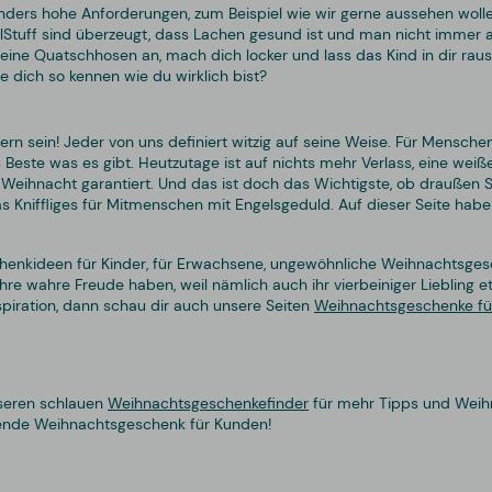
sonders hohe Anforderungen, zum Beispiel wie wir gerne aussehen wol
lStuff sind überzeugt, dass Lachen gesund ist und man nicht immer a
r deine Quatschhosen an, mach dich locker und lass das Kind in dir ra
e dich so kennen wie du wirklich bist?
n sein! Jeder von uns definiert witzig auf seine Weise. Für Mensche
Beste was es gibt. Heutzutage ist auf nichts mehr Verlass, eine wei
ihnacht garantiert. Und das ist doch das Wichtigste, ob draußen Schn
 Kniffliges für Mitmenschen mit Engelsgeduld. Auf dieser Seite habe
chenkideen für Kinder, für Erwachsene, ungewöhnliche Weihnachtsge
 wahre Freude haben, weil nämlich auch ihr vierbeiniger Liebling etw
iration, dann schau dir auch unsere Seiten
Weihnachtsgeschenke für
nseren schlauen
Weihnachtsgeschenkefinder
für mehr Tipps und Weihn
ende Weihnachtsgeschenk für Kunden!