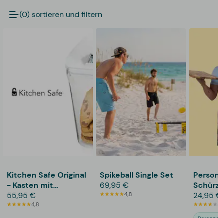
(0) sortieren und filtern
Kitchen Safe Original
Spikeball Single Set
Person
- Kasten mit
69,95 €
Schürz
Zeitschaltuhr
55,95 €
4,8
24,95 
4,8