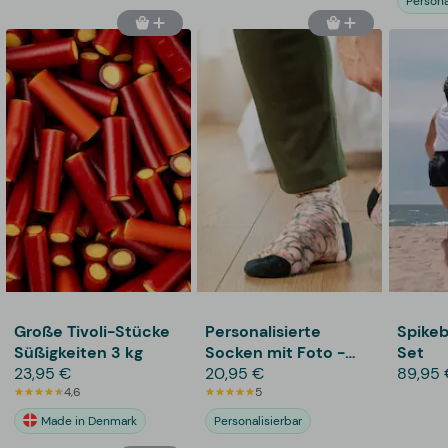
Persona
Große Tivoli-Stücke
Personalisierte
Spikeb
Süßigkeiten 3 kg
Socken mit Foto -
Set
23,95 €
Multiface
20,95 €
89,95 
4,6
5
Made in Denmark
Personalisierbar