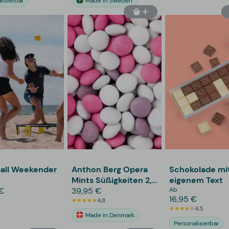
lisierbar
Made in Sweden
all Weekender
Anthon Berg Opera
Schokolade mi
Mints Süßigkeiten 2,5
eigenem Text
€
kg
39,95 €
Ab
16,95 €
4,8
4,5
Made in Denmark
Personalisierbar