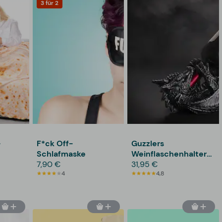
3 für 2
-
F*ck Off-
Guzzlers
Schlafmaske
Weinflaschenhalter
7,90 €
Drache
31,95 €
4
4,8