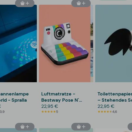
annenlampe
Luftmatratze -
Toilettenpapie
rld - Spralla
Bestway Pose N'
– Stehendes S
€
Float
22,95 €
22,95 €
3,9
5
4,6