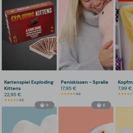
Kartenspiel Exploding
Peniskissen - Spralla
Kopfm
Kittens
17,95 €
7,99 €
22,95 €
4,6
4,5