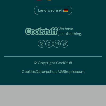
Land wechseln
We have
just the thing.
© Copyright CoolStuff
Cookies
Datenschutz
AGB
Impressum