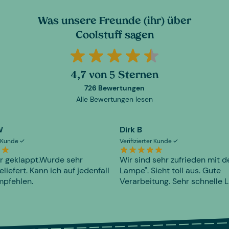
Was unsere Freunde (ihr) über
Coolstuff sagen
4,7 von 5 Sternen
726 Bewertungen
Alle Bewertungen lesen
W
Dirk B
er Kunde
Verifizierter Kunde
r geklappt.Wurde sehr
Wir sind sehr zufrieden mit d
eliefert. Kann ich auf jedenfall
Lampe". Sieht toll aus. Gute
mpfehlen.
Verarbeitung. Sehr schnelle L