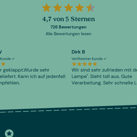
4,7 von 5 Sternen
726 Bewertungen
Alle Bewertungen lesen
W
Dirk B
er Kunde
Verifizierter Kunde
r geklappt.Wurde sehr
Wir sind sehr zufrieden mit d
eliefert. Kann ich auf jedenfall
Lampe". Sieht toll aus. Gute
mpfehlen.
Verarbeitung. Sehr schnelle L