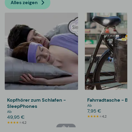
Alles zeigen
Kopfhörer zum Schlafen -
Fahrradtasche - Bik
SleepPhones
Ab
7,95 €
Ab
49,95 €
4,2
4,2