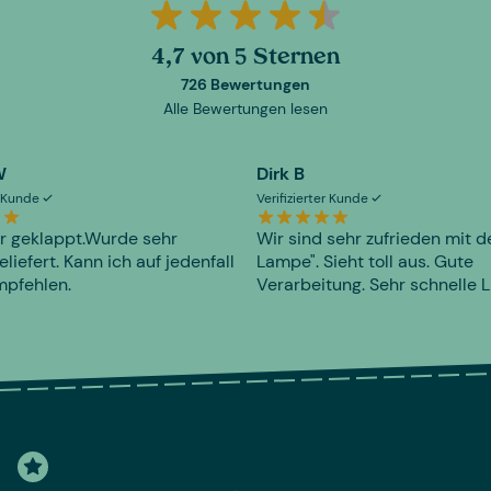
4,7 von 5 Sternen
726 Bewertungen
Alle Bewertungen lesen
W
Dirk B
er Kunde
Verifizierter Kunde
r geklappt.Wurde sehr
Wir sind sehr zufrieden mit d
eliefert. Kann ich auf jedenfall
Lampe". Sieht toll aus. Gute
mpfehlen.
Verarbeitung. Sehr schnelle L