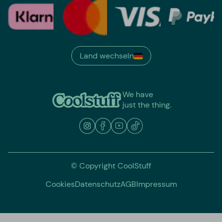
Land wechseln
We have
just the thing.
© Copyright CoolStuff
Cookies
Datenschutz
AGB
Impressum