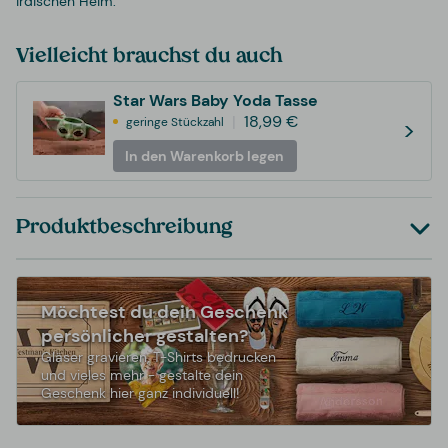
irdischen Heim.
Vielleicht brauchst du auch
Star Wars Baby Yoda Tasse
18,99 €
geringe Stückzahl
>
In den Warenkorb legen
Produktbeschreibung
Möchtest du dein Geschenk
persönlicher gestalten?
Gläser gravieren, T-Shirts bedrucken
und vieles mehr - gestalte dein
Geschenk hier ganz individuell!