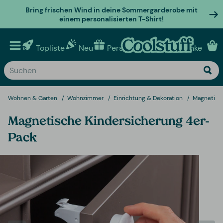
Bring frischen Wind in deine Sommergarderobe mit
einem personalisierten T-Shirt!
Topliste
Neu
Personalisierte geschenke
Wohnen & Garten
Wohnzimmer
Einrichtung & Dekoration
Magnetisch
Magnetische Kindersicherung 4er-
Pack