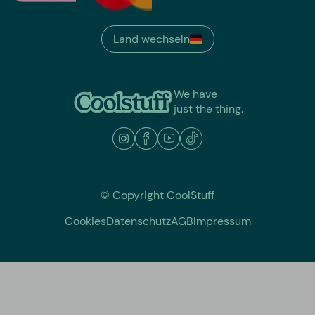
Land wechseln
We have
just the thing.
© Copyright CoolStuff
Cookies
Datenschutz
AGB
Impressum