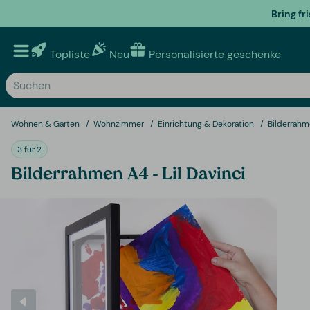
Bring fr
Topliste
Neu
Personalisierte geschenke
Wohnen & Garten
Wohnzimmer
Einrichtung & Dekoration
Bilderrahme
3 für 2
Bilderrahmen A4 - Lil Davinci