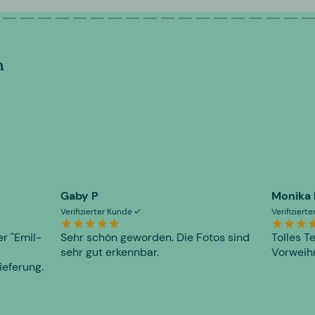
n
Gaby P
Monika
Verifizierter Kunde
Verifiziert
er "Emil-
Sehr schön geworden. Die Fotos sind
Tolles T
sehr gut erkennbar.
Vorweihn
ieferung.