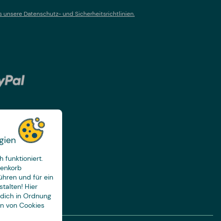
s un
sere Datenschutz- und Sicherheitsrichtlinien.
gien
 funktioniert.
renkorb
ühren und für ein
talten! Hier
 dich in Ordnung
en von Cookies