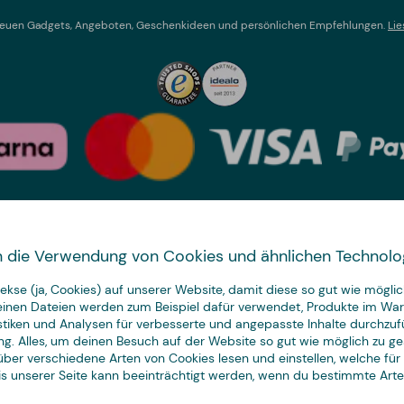
t neuen Gadgets, Angeboten, Geschenkideen und persönlichen Empfehlungen.
Lie
Land wechseln
 in die Verwendung von Cookies und ähnlichen Technolo
We have
kse (ja, Cookies) auf unserer Website, damit diese so gut wie möglich
just the thing.
leinen Dateien werden zum Beispiel dafür verwendet, Produkte im Wa
istiken und Analysen für verbesserte und angepasste Inhalte durchzuf
ng. Alles, um deinen Besuch auf der Website so gut wie möglich zu ges
ber verschiedene Arten von Cookies lesen und einstellen, welche für
nis unserer Seite kann beeinträchtigt werden, wenn du bestimmte Art