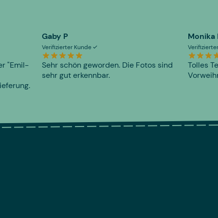
Gaby P
Monika
Verifizierter Kunde
Verifiziert
er "Emil-
Sehr schön geworden. Die Fotos sind
Tolles T
sehr gut erkennbar.
Vorweihn
ieferung.