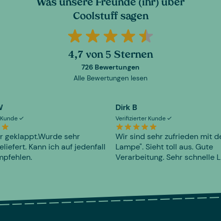
Was unsere Freunde (ihr) über
Coolstuff sagen
4,7 von 5 Sternen
726 Bewertungen
Alle Bewertungen lesen
W
Dirk B
er Kunde
Verifizierter Kunde
r geklappt.Wurde sehr
Wir sind sehr zufrieden mit d
eliefert. Kann ich auf jedenfall
Lampe". Sieht toll aus. Gute
mpfehlen.
Verarbeitung. Sehr schnelle L