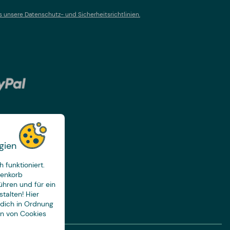
s un
sere Datenschutz- und Sicherheitsrichtlinien.
gien
 funktioniert.
renkorb
ühren und für ein
talten! Hier
 dich in Ordnung
en von Cookies