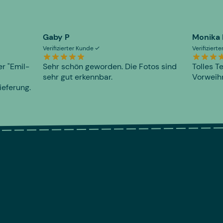
Gaby P
Monika
Verifizierter Kunde
Verifiziert
er "Emil-
Sehr schön geworden. Die Fotos sind
Tolles T
sehr gut erkennbar.
Vorweihn
ieferung.