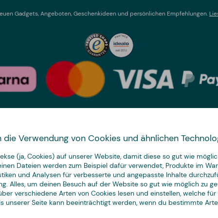
t neuen Gadgets, Angeboten, Geschenkideen und persönlichen Empfehlungen.
Lie
Land wechseln
 in die Verwendung von Cookies und ähnlichen Technolo
We have
kse (ja, Cookies) auf unserer Website, damit diese so gut wie möglich
just the thing.
leinen Dateien werden zum Beispiel dafür verwendet, Produkte im Wa
istiken und Analysen für verbesserte und angepasste Inhalte durchzuf
ng. Alles, um deinen Besuch auf der Website so gut wie möglich zu ges
ber verschiedene Arten von Cookies lesen und einstellen, welche für
nis unserer Seite kann beeinträchtigt werden, wenn du bestimmte Art