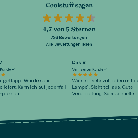
Coolstuff sagen
4,7 von 5 Sternen
726 Bewertungen
Alle Bewertungen lesen
W
Dirk B
er Kunde
Verifizierter Kunde
r geklappt.Wurde sehr
Wir sind sehr zufrieden mit d
eliefert. Kann ich auf jedenfall
Lampe". Sieht toll aus. Gute
mpfehlen.
Verarbeitung. Sehr schnelle L