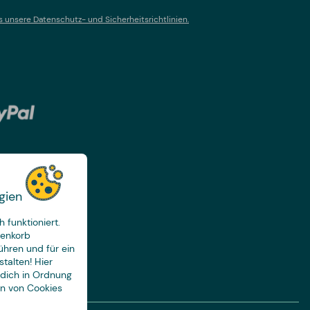
s un
sere Datenschutz- und Sicherheitsrichtlinien.
gien
 funktioniert.
renkorb
ühren und für ein
talten! Hier
 dich in Ordnung
en von Cookies