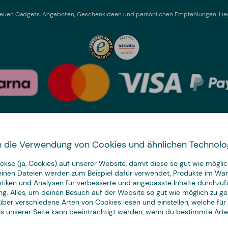
t neuen Gadgets, Angeboten, Geschenkideen und persönlichen Empfehlungen.
Lie
Land wechseln
 in die Verwendung von Cookies und ähnlichen Technolo
We have
kse (ja, Cookies) auf unserer Website, damit diese so gut wie möglich
just the thing.
leinen Dateien werden zum Beispiel dafür verwendet, Produkte im Wa
istiken und Analysen für verbesserte und angepasste Inhalte durchzuf
ng. Alles, um deinen Besuch auf der Website so gut wie möglich zu ges
ber verschiedene Arten von Cookies lesen und einstellen, welche für
nis unserer Seite kann beeinträchtigt werden, wenn du bestimmte Art