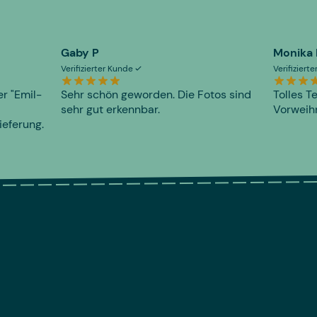
Gaby P
Monika
Verifizierter Kunde
Verifiziert
er "Emil-
Sehr schön geworden. Die Fotos sind
Tolles T
sehr gut erkennbar.
Vorweihn
ieferung.