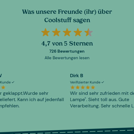
Was unsere Freunde (ihr) über
Coolstuff sagen
4,7 von 5 Sternen
726 Bewertungen
Alle Bewertungen lesen
W
Dirk B
er Kunde
Verifizierter Kunde
r geklappt.Wurde sehr
Wir sind sehr zufrieden mit d
eliefert. Kann ich auf jedenfall
Lampe". Sieht toll aus. Gute
mpfehlen.
Verarbeitung. Sehr schnelle L