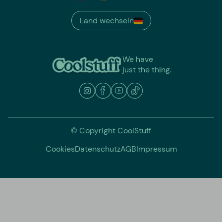
Land wechseln
We have
just the thing.
© Copyright CoolStuff
Cookies
Datenschutz
AGB
Impressum