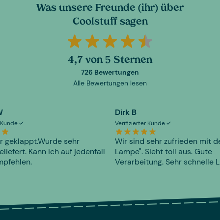
Was unsere Freunde (ihr) über
Coolstuff sagen
4,7 von 5 Sternen
726 Bewertungen
Alle Bewertungen lesen
W
Dirk B
er Kunde
Verifizierter Kunde
r geklappt.Wurde sehr
Wir sind sehr zufrieden mit d
eliefert. Kann ich auf jedenfall
Lampe". Sieht toll aus. Gute
mpfehlen.
Verarbeitung. Sehr schnelle L