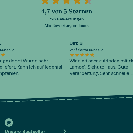
4,7 von 5 Sternen
726 Bewertungen
Alle Bewertungen lesen
W
Dirk B
er Kunde
Verifizierter Kunde
r geklappt.Wurde sehr
Wir sind sehr zufrieden mit d
eliefert. Kann ich auf jedenfall
Lampe". Sieht toll aus. Gute
mpfehlen.
Verarbeitung. Sehr schnelle L
Unsere Bestseller