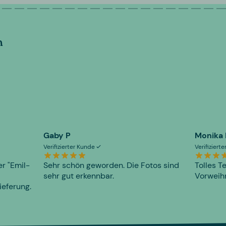
n
Gaby P
Monika
Verifizierter Kunde
Verifiziert
er "Emil-
Sehr schön geworden. Die Fotos sind
Tolles T
sehr gut erkennbar.
Vorweihn
ieferung.