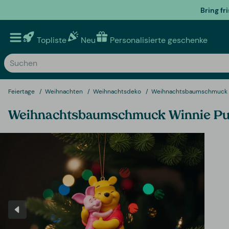
Bring fr
Topliste
Neu
Personalisierte geschenke
Feiertage
Weihnachten
Weihnachtsdeko
Weihnachtsbaumschmuck
Weihnachtsbaumschmuck Winnie Pu