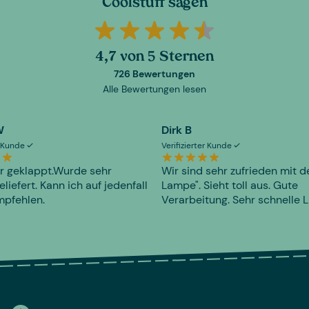
Coolstuff sagen
4,7 von 5 Sternen
726 Bewertungen
Alle Bewertungen lesen
W
Dirk B
er Kunde
Verifizierter Kunde
r geklappt.Wurde sehr
Wir sind sehr zufrieden mit d
eliefert. Kann ich auf jedenfall
Lampe". Sieht toll aus. Gute
mpfehlen.
Verarbeitung. Sehr schnelle L