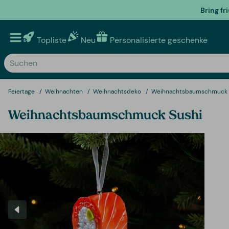
Bring fr
Topliste
Neu
Personalisierte geschenke
Feiertage
Weihnachten
Weihnachtsdeko
Weihnachtsbaumschmuck
Weihnachtsbaumschmuck Sushi