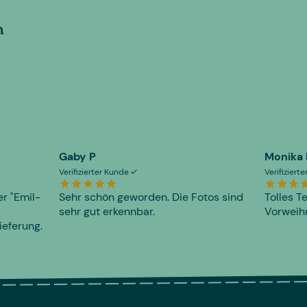
n
Gaby P
Monika
Verifizierter Kunde
Verifiziert
er "Emil-
Sehr schön geworden. Die Fotos sind
Tolles T
sehr gut erkennbar.
Vorweihn
ieferung.