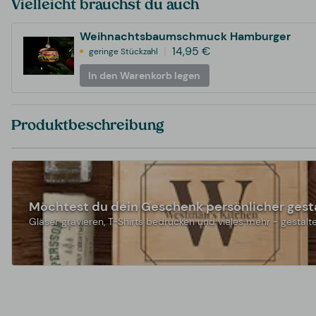
Vielleicht brauchst du auch
Weihnachtsbaumschmuck Hamburger
14,95 €
geringe Stückzahl
In den Warenkorb legen
Produktbeschreibung
Möchtest du dein Geschenk persönlicher gest
Gläser gravieren, T-Shirts bedrucken und vieles mehr - gestalte