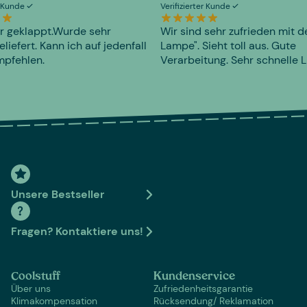
er Kunde
Verifizierter Kunde
r geklappt.Wurde sehr
Wir sind sehr zufrieden mit d
eliefert. Kann ich auf jedenfall
Lampe". Sieht toll aus. Gute
mpfehlen.
Verarbeitung. Sehr schnelle L
Unsere Bestseller
Fragen? Kontaktiere uns!
Coolstuff
Kundenservice
Über uns
Zufriedenheitsgarantie
Klimakompensation
Rücksendung/ Reklamation