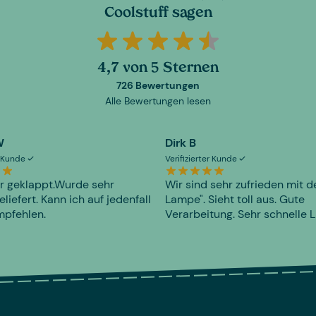
Coolstuff sagen
4,7 von 5 Sternen
726 Bewertungen
Alle Bewertungen lesen
W
Dirk B
er Kunde
Verifizierter Kunde
r geklappt.Wurde sehr
Wir sind sehr zufrieden mit d
eliefert. Kann ich auf jedenfall
Lampe". Sieht toll aus. Gute
mpfehlen.
Verarbeitung. Sehr schnelle L